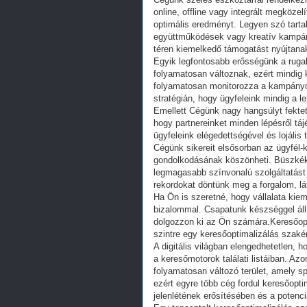
online, offline vagy integrált megközel
optimális eredményt. Legyen szó tart
együttműködések vagy kreatív kampán
téren kiemelkedő támogatást nyújtana
Egyik legfontosabb erősségünk a ruga
folyamatosan változnak, ezért mindig
folyamatosan monitorozza a kampányo
stratégián, hogy ügyfeleink mindig a le
Emellett Cégünk nagy hangsúlyt fektet
hogy partnereinket minden lépésről tá
ügyfeleink elégedettségével és lojál
Cégünk sikereit elsősorban az ügyfél-
gondolkodásának köszönheti. Büszkék
legmagasabb színvonalú szolgáltatás
rekordokat döntünk meg a forgalom, lá
Ha Ön is szeretné, hogy vállalata kie
bizalommal. Csapatunk készséggel áll
dolgozzon ki az Ön számára.Keresőopti
szintre egy keresőoptimalizálás szaké
A digitális világban elengedhetetlen, 
a keresőmotorok találati listáiban. A
folyamatosan változó terület, amely s
ezért egyre több cég fordul keresőopti
jelenlétének erősítésében és a potenci