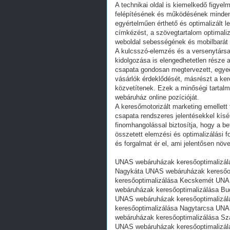
A technikai oldal is kiemelkedő figye
felépítésének és működésének minden 
egyértelműen érthető és optimalizált 
címkézést, a szövegtartalom optimaliz
weboldal sebességének és mobilbarát m
A kulcsszó-elemzés és a versenytársak 
kidolgozása is elengedhetetlen része 
csapata gondosan megtervezett, egyedi 
vásárlók érdeklődését, másrészt a ker
közvetítenek. Ezek a minőségi tartalm
webáruház online pozícióját.
A keresőmotorizált marketing emellett
csapata rendszeres jelentésekkel kísé
finomhangolással biztosítja, hogy a be
összetett elemzési és optimalizálási
és forgalmat ér el, ami jelentősen növel
UNAS webáruházak keresőoptimalizálá
Nagykáta UNAS webáruházak keresőo
keresőoptimalizálása Kecskemét UNA
webáruházak keresőoptimalizálása B
UNAS webáruházak keresőoptimalizál
keresőoptimalizálása Nagytarcsa UN
webáruházak keresőoptimalizálása S
UNAS webáruházak keresőoptimalizál