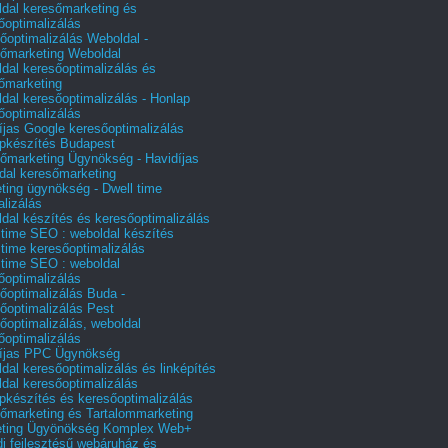
dal keresőmarketing és
őoptimalizálás
őoptimalizálás Weboldal -
őmarketing Weboldal
dal keresőoptimalizálás és
őmarketing
dal keresőoptimalizálás - Honlap
őoptimalizálás
íjas Google keresőoptimalizálás
pkészítés Budapest
őmarketing Ügynökség - Havidíjas
dal keresőmarketing
ting ügynökség - Dwell time
alizálás
dal készítés és keresőoptimalizálás
 time SEO : weboldal készítés
 time keresőoptimalizálás
 time SEO : weboldal
őoptimalizálás
őoptimalizálás Buda -
őoptimalizálás Pest
őoptimalizálás, weboldal
őoptimalizálás
íjas PPC Ügynökség
dal keresőoptimalizálás és linképítés
dal keresőoptimalizálás
pkészítés és keresőoptimalizálás
őmarketing és Tartalommarketing
eting Ügyönökség Komplex Web+
i fejlesztésű webáruház és