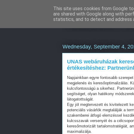
This site uses cookies from Google to 
are shared with Google along with per
Katalizátor fe
statistics, and to detect and address 
Wednesday, September 4, 20
UNAS webáruházak keresőo
értékesítéshez: Partnerü
Napjainkban egyre fontosabb szerepet t
megjelenés és keresőoptimalizálás. K
kulcsfontosságú a sikerhez. Partnerün
segítséget, olyan hatékony módszerek
látogatottságát.
Egy jól megtervezett és kivitelezett k
potenciális vásárlók megtalálják a ter
szakemberei átfogó elemzéssel kezdik
kulcsszavak versenyét és a célcsoport
keresőmotorizált tartalomstratégiát, a
maximalizálja.