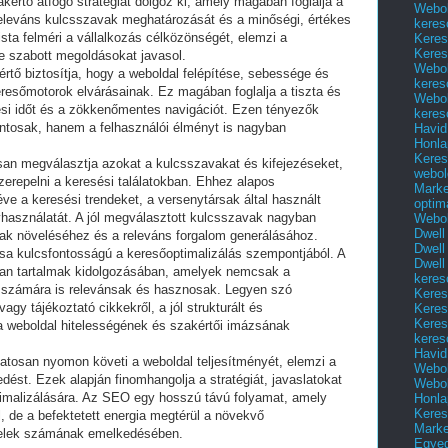
kértő átfogó stratégiát dolgoz ki, amely magában foglalja a
Webol
 releváns kulcsszavak meghatározását és a minőségi, értékes
keres
sta felméri a vállalkozás célközönségét, elemzi a
Keres
Keres
re szabott megoldásokat javasol.
Webol
értő biztosítja, hogy a weboldal felépítése, sebessége és
keres
eresőmotorok elvárásainak. Ez magában foglalja a tiszta és
Webol
ltési időt és a zökkenőmentes navigációt. Ezen tényezők
keres
tosak, hanem a felhasználói élményt is nagyban
Havid
Honla
Keres
san megválasztja azokat a kulcsszavakat és kifejezéseket,
webol
zerepelni a keresési találatokban. Ehhez alapos
Marke
ve a keresési trendeket, a versenytársak által használt
optim
használatát. A jól megválasztott kulcsszavak nagyban
Webol
Dwell
nak növeléséhez és a releváns forgalom generálásához.
Dwell
ása kulcsfontosságú a keresőoptimalizálás szempontjából. A
Dwell
lyan tartalmak kidolgozásában, amelyek nemcsak a
keres
számára is relevánsak és hasznosak. Legyen szó
Keres
agy tájékoztató cikkekről, a jól strukturált és
Keres
Keres
a weboldal hitelességének és szakértői imázsának
keres
Havid
atosan nyomon követi a weboldal teljesítményét, elemzi a
Webol
edést. Ezek alapján finomhangolja a stratégiát, javaslatokat
Webol
ptimalizálására. Az SEO egy hosszú távú folyamat, amely
Honla
Keres
, de a befektetett energia megtérül a növekvő
Mark
yfelek számának emelkedésében.
Egyed