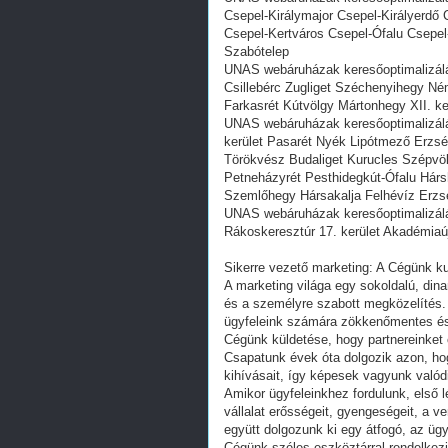
Csepel-Királymajor Csepel-Királyerdő 
Csepel-Kertváros Csepel-Ófalu Csepel
Szabótelep
UNAS webáruházak keresőoptimalizál
Csillebérc Zugliget Széchenyihegy Né
Farkasrét Kútvölgy Mártonhegy XII. k
UNAS webáruházak keresőoptimalizálása
kerület Pasarét Nyék Lipótmező Erzs
Törökvész Budaliget Kurucles Szépvö
Petneházyrét Pesthidegkút-Ófalu Hár
Szemlőhegy Hársakalja Felhévíz Erzsé
UNAS webáruházak keresőoptimalizál
Rákoskeresztúr 17. kerület Akadémiaú
Sikerre vezető marketing: A Cégünk kul
A marketing világa egy sokoldalú, dinam
és a személyre szabott megközelítés. 
ügyfeleink számára zökkenőmentes és
Cégünk küldetése, hogy partnereinket c
Csapatunk évek óta dolgozik azon, ho
kihívásait, így képesek vagyunk valód
Amikor ügyfeleinkhez fordulunk, első 
vállalat erősségeit, gyengeségeit, a v
együtt dolgozunk ki egy átfogó, az ügy
Cégünk széles eszköztárral rendelke