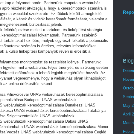
lmet kap a folyamat során. Partnerünk csapata a webáruház
apró részletét átvizsgálja, hogy a keresőmotorok számára is
Repo
legyen a weboldal szerkezete. Ez többek között a megfelelő
álását, a képek és videók keresőbarát formázását, valamint a
egjelenésének biztosítását jelenti.
feltérképezése mellett a tartalom- és linképítési stratégia
a keresőoptimalizálási folyamatnak. Partnerünk szakértői
tartalmakat hoz létre, melyek egyrészt felkeltik a potenciális
esőmotorok számára is értékes, releváns információkat
ak a külső linképítési kampányok révén is erősítik a
Blog
 folyamatos monitorozást és tesztelést igényel. Partnerünk
ri figyelemmel a webáruház teljesítményét, és szükség esetén
Decem
fektetett erőforrások a lehető legjobb megtérülést hozzák. Az
 folyamat végeredménye, hogy a webáruház olyan láthatóságot
Novem
i az online értékesítés sikerét.
Octob
sa Pilisvörösvár UNAS webáruházak keresőoptimalizálása
Septe
ptimalizálása Budapest UNAS webáruházak
S webáruházak keresőoptimalizálása Dunakeszi UNAS
May 2
udakeszi UNAS webáruházak keresőoptimalizálása Tatabánya
April 
ása Szigetszentmiklós UNAS webáruházak
AS webáruházak keresőoptimalizálása Dabas UNAS
March
zázhalombatta UNAS webáruházak keresőoptimalizálása Monor
Febru
ása Vecsés UNAS webáruházak keresőoptimalizálása Cegléd