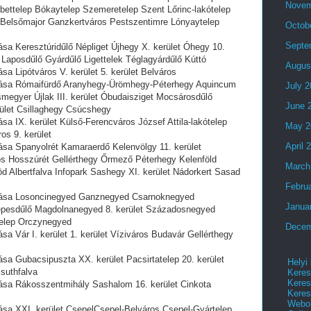
Novem
bettelep Bókaytelep Szemeretelep Szent Lőrinc-lakótelep
lep Belsőmajor Ganzkertváros Pestszentimre Lónyaytelep
Octob
Septe
a Keresztúridűlő Népliget Újhegy X. kerület Óhegy 10.
 Laposdűlő Gyárdűlő Ligettelek Téglagyárdűlő Kúttó
Augus
 Lipótváros V. kerület 5. kerület Belváros
ása Rómaifürdő Aranyhegy-Ürömhegy-Péterhegy Aquincum
July 
egyer Újlak III. kerület Óbudaisziget Mocsárosdűlő
June 
ület Csillaghegy Csúcshegy
a IX. kerület Külső-Ferencváros József Attila-lakótelep
May 2
s 9. kerület
April 
sa Spanyolrét Kamaraerdő Kelenvölgy 11. kerület
 Hosszúrét Gellérthegy Őrmező Péterhegy Kelenföld
March
 Albertfalva Infopark Sashegy XI. kerület Nádorkert Sasad
Febru
lása Losoncinegyed Ganznegyed Csarnoknegyed
Janua
pesdűlő Magdolnanegyed 8. kerület Századosnegyed
őtelep Orczynegyed
Decem
 Vár I. kerület 1. kerület Víziváros Budavár Gellérthegy
a Gubacsipuszta XX. kerület Pacsirtatelep 20. kerület
Helyi
suthfalva
Keres
Keres
sa Rákosszentmihály Sashalom 16. kerület Cinkota
Keres
Webol
sa XXI. kerület CsepelCsepel-Belváros Csepel-Gyártelep