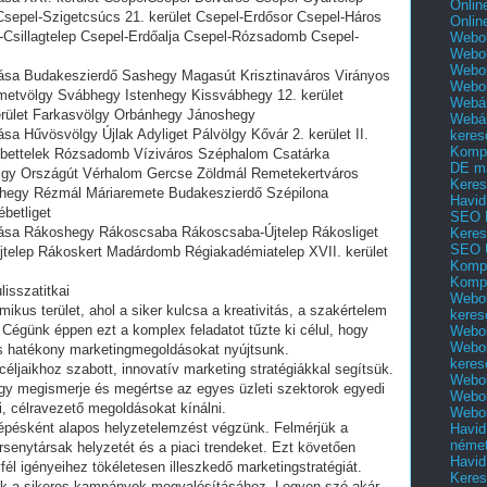
Onlin
Csepel-Szigetcsúcs 21. kerület Csepel-Erdősor Csepel-Háros
Onlin
-Csillagtelep Csepel-Erdőalja Csepel-Rózsadomb Csepel-
Webol
Webol
Webol
ása Budakeszierdő Sashegy Magasút Krisztinaváros Virányos
Webo
metvölgy Svábhegy Istenhegy Kissvábhegy 12. kerület
Webár
erület Farkasvölgy Orbánhegy Jánoshegy
Webár
 Hűvösvölgy Újlak Adyliget Pálvölgy Kővár 2. kerület II.
keres
Kompl
ébettelek Rózsadomb Víziváros Széphalom Csatárka
DE m
lgy Országút Vérhalom Gercse Zöldmál Remetekertváros
Keres
shegy Rézmál Máriaremete Budakeszierdő Szépilona
Havid
betliget
SEO 
ása Rákoshegy Rákoscsaba Rákoscsaba-Újtelep Rákosliget
Keres
SEO 
jtelep Rákoskert Madárdomb Régiakadémiatelep XVII. kerület
Kompl
Kompl
isszatitkai
Webol
ikus terület, ahol a siker kulcsa a kreativitás, a szakértelem
keres
Cégünk éppen ezt a komplex feladatot tűzte ki célul, hogy
Webol
Webol
 hatékony marketingmegoldásokat nyújtsunk.
keres
éljaikhoz szabott, innovatív marketing stratégiákkal segítsük.
Webol
gy megismerje és megértse az egyes üzleti szektorok egyedi
Webol
i, célravezető megoldásokat kínálni.
Webol
lépésként alapos helyzetelemzést végzünk. Felmérjük a
Havid
néme
ersenytársak helyzetét és a piaci trendeket. Ezt követően
Havid
fél igényeihez tökéletesen illeszkedő marketingstratégiát.
Keres
zik a sikeres kampányok megvalósításához. Legyen szó akár