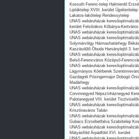
Kossuth Ferenc-telep Halmierdő Erzsé
Liptáktelep XVIII. kerület Újpéterite
Lakatos-lakótelep Rendessytelep
UNAS webáruházak keresőoptimalizálás
kerület Felsőrákos Kőbánya-Kertváros
UNAS webáruházak keresőoptimalizálása
UNAS webáruházak keresőoptimalizál
Solymárvölgy Hármashatárhegy Békásm
Kaszásdűlő Óbuda Harsánylejtő 3. ker
UNAS webáruházak keresőoptimalizálás
Belső-Ferencváros Középső-Ferencváro
UNAS webáruházak keresőoptimalizálá
Lágymányos Kőérberek Szentimreváros
Gazdagrét Pösingermajor Dobogó Örsöd
Madárhegy
UNAS webáruházak keresőoptimalizá
Corvinnegyed Népszínháznegyed Kere
Palotanegyed VIII. kerület Tisztvisel
UNAS webáruházak keresőoptimalizálása
Krisztinaváros Tabán
UNAS webáruházak keresőoptimalizálás
Gubacs Erzsébetfalva Szabótelep Kos
UNAS webáruházak keresőoptimalizálá
Mátyásföld Árpádföld XVI. kerület
UNAS webáruházak keresőoptimalizálá