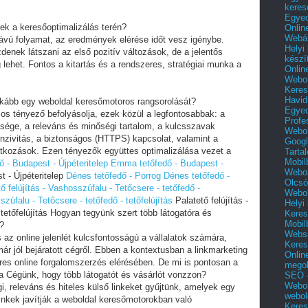
keres
Egyed
ek a keresőoptimalizálás terén?
Onlin
Webár
ávú folyamat, az eredmények elérése időt vesz igénybe.
Helyi
enek látszani az első pozitív változások, de a jelentős
készí
lehet. Fontos a kitartás és a rendszeres, stratégiai munka a
Onlin
Webol
Keres
Havid
inkább egy weboldal keresőmotoros rangsorolását?
Egyed
os tényező befolyásolja, ezek közül a legfontosabbak: a
Profe
ssége, a releváns és minőségi tartalom, a kulcsszavak
Webol
onzivitás, a biztonságos (HTTPS) kapcsolat, valamint a
Googl
atkozások. Ezen tényezők együttes optimalizálása vezet a
Tarta
Mobil
 - Budapest - Újpéteritelep
Emma tetőfedő - Budapest -
Webol
 - Újpéteritelep
Dénes tetőfedő - Porrog
Dénes tetőfedő -
Olcsó
ő felújítás - Vashosszúfalu - Tetőcsere - tetőfedő -
Webol
szúfalu - Tetőcsere - tetőfedő - tetőfelújítás
Palatető felújítás -
Helyi
 tetőfelújítás Hogyan tegyünk szert több látogatóra és
Keres
Mobil
l?
Websi
s az online jelenlét kulcsfontosságú a vállalatok számára,
Keres
ár jól bejáratott cégről. Ebben a kontextusban a linkmarketing
Onlin
res online forgalomszerzés elérésében. De mi is pontosan a
mego
a Cégünk, hogy több látogatót és vásárlót vonzzon?
SEO -
Webol
i, releváns és hiteles külső linkeket gyűjtünk, amelyek egy
webol
linkek javítják a weboldal keresőmotorokban való
Keres