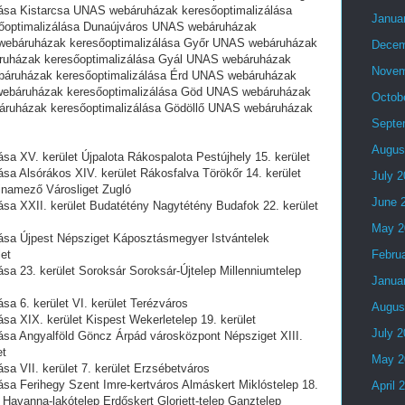
ása Kistarcsa UNAS webáruházak keresőoptimalizálása
Janua
őoptimalizálása Dunaújváros UNAS webáruházak
webáruházak keresőoptimalizálása Győr UNAS webáruházak
Decem
ruházak keresőoptimalizálása Gyál UNAS webáruházak
Novem
báruházak keresőoptimalizálása Érd UNAS webáruházak
webáruházak keresőoptimalizálása Göd UNAS webáruházak
Octob
áruházak keresőoptimalizálása Gödöllő UNAS webáruházak
Septe
Augus
a XV. kerület Újpalota Rákospalota Pestújhely 15. kerület
a Alsórákos XIV. kerület Rákosfalva Törökőr 14. kerület
July 
namező Városliget Zugló
June 
a XXII. kerület Budatétény Nagytétény Budafok 22. kerület
May 2
sa Újpest Népsziget Káposztásmegyer Istvántelek
let
Febru
a 23. kerület Soroksár Soroksár-Újtelep Millenniumtelep
Janua
a 6. kerület VI. kerület Terézváros
Augus
a XIX. kerület Kispest Wekerletelep 19. kerület
July 
sa Angyalföld Göncz Árpád városközpont Népsziget XIII.
et
May 2
a VII. kerület 7. kerület Erzsébetváros
a Ferihegy Szent Imre-kertváros Almáskert Miklóstelep 18.
April 
 Havanna-lakótelep Erdőskert Gloriett-telep Ganztelep