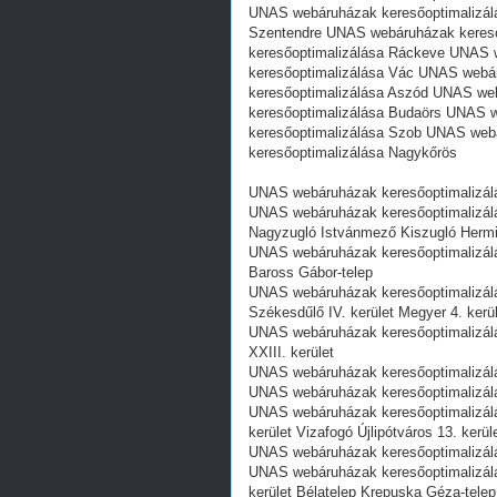
UNAS webáruházak keresőoptimalizál
Szentendre UNAS webáruházak keres
keresőoptimalizálása Ráckeve UNAS 
keresőoptimalizálása Vác UNAS webá
keresőoptimalizálása Aszód UNAS we
keresőoptimalizálása Budaörs UNAS 
keresőoptimalizálása Szob UNAS web
keresőoptimalizálása Nagykőrös
UNAS webáruházak keresőoptimalizálás
UNAS webáruházak keresőoptimalizálás
Nagyzugló Istvánmező Kiszugló Hermi
UNAS webáruházak keresőoptimalizálás
Baross Gábor-telep
UNAS webáruházak keresőoptimalizálá
Székesdűlő IV. kerület Megyer 4. kerü
UNAS webáruházak keresőoptimalizálás
XXIII. kerület
UNAS webáruházak keresőoptimalizálás
UNAS webáruházak keresőoptimalizálás
UNAS webáruházak keresőoptimalizálá
kerület Vizafogó Újlipótváros 13. kerül
UNAS webáruházak keresőoptimalizálás
UNAS webáruházak keresőoptimalizálás
kerület Bélatelep Krepuska Géza-telep