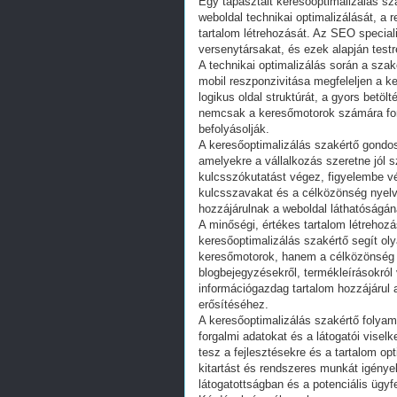
Egy tapasztalt keresőoptimalizálás sza
weboldal technikai optimalizálását, a
tartalom létrehozását. Az SEO speciali
versenytársakat, és ezek alapján test
A technikai optimalizálás során a szak
mobil reszponzivitása megfeleljen a k
logikus oldal struktúrát, a gyors betö
nemcsak a keresőmotorok számára fon
befolyásolják.
A keresőoptimalizálás szakértő gondo
amelyekre a vállalkozás szeretne jól s
kulcsszókutatást végez, figyelembe vé
kulcsszavakat és a célközönség nyelv
hozzájárulnak a weboldal láthatóságá
A minőségi, értékes tartalom létrehoz
keresőoptimalizálás szakértő segít o
keresőmotorok, hanem a célközönség 
blogbejegyzésekről, termékleírásokról v
információgazdag tartalom hozzájárul 
erősítéséhez.
A keresőoptimalizálás szakértő folyam
forgalmi adatokat és a látogatói viselk
tesz a fejlesztésekre és a tartalom o
kitartást és rendszeres munkát igényel
látogatottságban és a potenciális üg