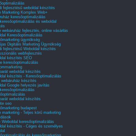
őoptimalizálás
i fejlesztésű weboldal készítés
e Marketing Komplex Web+
uház keresőoptimalizálás
 keresőoptimalizálás és weboldal
tés
e webáruház fejlesztés, online vásárlás
dal Keresőoptimalizálás
őmarketing ügynökség
íjas Digitális Marketing Ügynökség
i fejlesztésű Weboldal készítés
sszionális webfejlesztés
dal készítés SEO
e keresőoptimalizálás
lommarketing
barát weboldal készítés
dal készítés - Keresőoptimalizálás
 webáruház készítés
dal Google helyezés javítás
 keresőoptimalizálás
őoptimalizálás
barát weboldal készítés
te seo
őmarketing budapest
e marketing - Teljes körű marketing
ldások
 Weboldal keresőoptimalizálás
dal készítés - Céges és személyes
dal
őoptimalizálás és keresőmarketing