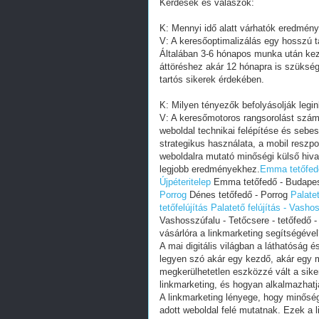
Kérdések és válaszok:
K: Mennyi idő alatt várhatók eredmény
V: A keresőoptimalizálás egy hosszú t
Általában 3-6 hónapos munka után kezd
áttöréshez akár 12 hónapra is szükség 
tartós sikerek érdekében.
K: Milyen tényezők befolyásolják leg
V: A keresőmotoros rangsorolást szám
weboldal technikai felépítése és sebe
strategikus használata, a mobil reszp
weboldalra mutató minőségi külső hiv
legjobb eredményekhez.
Emma tetőfedő
Újpéteritelep
Emma tetőfedő - Budapest
Porrog
Dénes tetőfedő - Porrog
Palatet
tetőfelújítás
Palatető felújítás - Vashos
Vashosszúfalu - Tetőcsere - tetőfedő -
vásárlóra a linkmarketing segítségéve
A mai digitális világban a láthatóság é
legyen szó akár egy kezdő, akár egy m
megkerülhetetlen eszközzé vált a sike
linkmarketing, és hogyan alkalmazhatj
A linkmarketing lényege, hogy minőség
adott weboldal felé mutatnak. Ezek a 