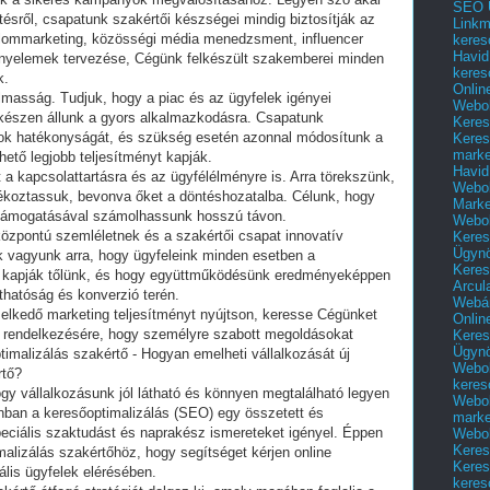
SEO Ü
ítésről, csapatunk szakértői készségei mindig biztosítják az
Linkm
alommarketing, közösségi média menedzsment, influencer
keres
Havid
yelemek tervezése, Cégünk felkészült szakemberei minden
keres
k.
Onlin
lmasság. Tudjuk, hogy a piac és az ügyfelek igényei
Webol
 készen állunk a gyors alkalmazkodásra. Csapatunk
Keres
k hatékonyságát, és szükség esetén azonnal módosítunk a
Keres
marke
hető legjobb teljesítményt kapják.
Havid
 a kapcsolattartásra és az ügyfélélményre is. Arra törekszünk,
Webol
jékoztassuk, bevonva őket a döntéshozatalba. Célunk, hogy
Marke
is támogatásával számolhassunk hosszú távon.
Webol
központú szemléletnek és a szakértői csapat innovatív
Keres
Ügyn
 vagyunk arra, hogy ügyfeleink minden esetben a
Keres
t kapják tőlünk, és hogy együttműködésünk eredményeképpen
Arcul
thatóság és konverzió terén.
Webár
melkedő marketing teljesítményt nyújtson, keresse Cégünket
Onlin
 rendelkezésére, hogy személyre szabott megoldásokat
Keres
Ügyn
malizálás szakértő - Hogyan emelheti vállalkozását új
Webol
rtő?
keres
hogy vállalkozásunk jól látható és könnyen megtalálható legyen
Webol
zonban a keresőoptimalizálás (SEO) egy összetett és
marke
peciális szaktudást és naprakész ismereteket igényel. Éppen
Webol
Keres
malizálás szakértőhöz, hogy segítséget kérjen online
Keres
ális ügyfelek elérésében.
keres