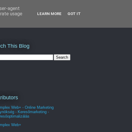
user-agent
erate usage
LEARN MORE
GOT IT
ch This Blog
ributors
mplex Web+ - Online Marketing
ynökség - Keresőmarketing -
resőoptimalizálás
mplex Web+