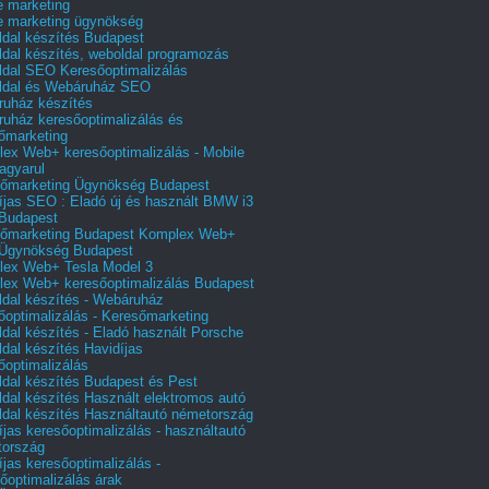
e marketing
e marketing ügynökség
dal készítés Budapest
dal készítés, weboldal programozás
dal SEO Keresőoptimalizálás
ldal és Webáruház SEO
uház készítés
uház keresőoptimalizálás és
őmarketing
ex Web+ keresőoptimalizálás - Mobile
agyarul
őmarketing Ügynökség Budapest
íjas SEO : Eladó új és használt BMW i3
Budapest
őmarketing Budapest Komplex Web+
Ügynökség Budapest
ex Web+ Tesla Model 3
ex Web+ keresőoptimalizálás Budapest
dal készítés - Webáruház
őoptimalizálás - Keresőmarketing
dal készítés - Eladó használt Porsche
dal készítés Havidíjas
őoptimalizálás
dal készítés Budapest és Pest
dal készítés Használt elektromos autó
dal készítés Használtautó németország
íjas keresőoptimalizálás - használtautó
tország
íjas keresőoptimalizálás -
őoptimalizálás árak