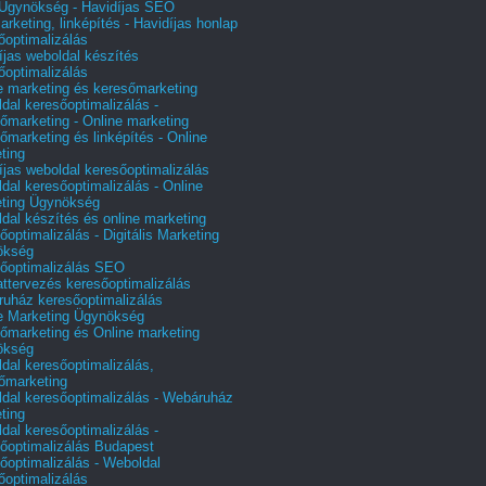
gynökség - Havidíjas SEO
arketing, linképítés - Havidíjas honlap
őoptimalizálás
íjas weboldal készítés
őoptimalizálás
e marketing és keresőmarketing
dal keresőoptimalizálás -
őmarketing - Online marketing
őmarketing és linképítés - Online
ting
íjas weboldal keresőoptimalizálás
dal keresőoptimalizálás - Online
ting Ügynökség
dal készítés és online marketing
őoptimalizálás - Digitális Marketing
ökség
őoptimalizálás SEO
attervezés keresőoptimalizálás
uház keresőoptimalizálás
e Marketing Ügynökség
őmarketing és Online marketing
ökség
dal keresőoptimalizálás,
őmarketing
dal keresőoptimalizálás - Webáruház
ting
dal keresőoptimalizálás -
őoptimalizálás Budapest
őoptimalizálás - Weboldal
őoptimalizálás