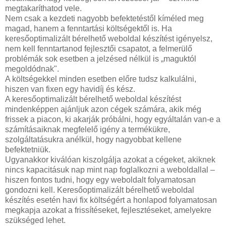
megtakaríthatod vele.
Nem csak a kezdeti nagyobb befektetéstől kíméled meg
magad, hanem a fenntartási költségektől is. Ha
keresőoptimalizált bérelhető weboldal készítést igényelsz,
nem kell fenntartanod fejlesztői csapatot, a felmerülő
problémák sok esetben a jelzésed nélkül is „maguktól
megoldódnak".
A költségekkel minden esetben előre tudsz kalkulálni,
hiszen van fixen egy havidíj és kész.
A keresőoptimalizált bérelhető weboldal készítést
mindenképpen ajánljuk azon cégek számára, akik még
frissek a piacon, ki akarják próbálni, hogy egyáltalán van-e a
számításaiknak megfelelő igény a termékükre,
szolgáltatásukra anélkül, hogy nagyobbat kellene
befektetniük.
Ugyanakkor kiválóan kiszolgálja azokat a cégeket, akiknek
nincs kapacitásuk nap mint nap foglalkozni a weboldallal –
hiszen fontos tudni, hogy egy weboldalt folyamatosan
gondozni kell. Keresőoptimalizált bérelhető weboldal
készítés esetén havi fix költségért a honlapod folyamatosan
megkapja azokat a frissítéseket, fejlesztéseket, amelyekre
szükséged lehet.