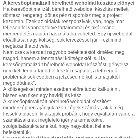
A keresőoptimalizált bérelhető weboldal készítés előnyei
Ha keresőoptimalizált bérelhető weboldal készítés mellett
döntesz, rengeteg időt és pénzt spórolsz meg a project
kezdetén. Ezek az oldalak reszponzívak, van, hogy már
teljesen fel vannak töltve tartalommal és akár már a
megrendelés napján használatba veheted. Egy új weboldal
előállítása nagy költség, sok tervezéssel jár – ezt mind
megtakaríthatod vele.
Nem csak a kezdeti nagyobb befektetéstől kíméled meg
magad, hanem a fenntartási költségektől is. Ha
keresőoptimalizált bérelhető weboldal készítést igényelsz,
nem kell fenntartanod fejlesztői csapatot, a felmerülő
problémák sok esetben a jelzésed nélkül is „maguktól
megoldódnak".
A költségekkel minden esetben előre tudsz kalkulálni,
hiszen van fixen egy havidíj és kész.
A keresőoptimalizált bérelhető weboldal készítést
mindenképpen ajánljuk azon cégek számára, akik még
frissek a piacon, ki akarják próbálni, hogy egyáltalán van-e a
számításaiknak megfelelő igény a termékükre,
szolgáltatásukra anélkül, hogy nagyobbat kellene
befektetniük.