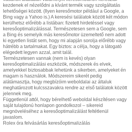
kezdenek el nézelődni a kívánt termék vagy szolgáltatás
lehetőségei között. (Ilyen keresőmotor például a Google, a
Bing vagy a Yahoo is.) A keresési találatok között két módon
kerülhetsz előrébb a listában: fizetett hirdetéssel vagy
keresőoptimalizálással. Természetesen sem a Google, sem
a Bing és semelyik más keresőmotor üzemeltető nem adott
ki egyetlen listát sem, hogy mi alapján sorolja előrébb vagy
hátrébb a tartalmakat. Egy biztos: a célja, hogy a látogató
elégedett legyen azzal, amit talál.
Természetesen vannak (nem is kevés) olyan
keresőoptimalizálási eszközök, módszerek és elvek,
amelyekkel biztosabbak lehetünk a sikerben, amelyeket én
magam is használok. Módszereim sikerét pedig
alátámasztja, hogy megbízóim weboldalai az általuk
meghatározott kulcsszavakra rendre az első találatok között
jelennek meg.
Függetlenül attól, hogy bérelhető weboldal készítésen vagy
saját tulajdonú honlapon gondolkozol – sikereid
megnöveléséhez a keresőoptimalizálást feltétlenül
javaslom.
Rolex óra felvásárlás keresőoptimalizálás