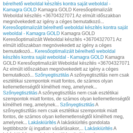
bérelhető weboldal készítés kontra saját weboldal -
Kamagra GOLD
Kamagra GOLD Keresőoptimalizált
Weboldal készítés +36704327071 Az elmúlt időszakban
megnövekedett az igény a céges bemutatkozó...
Keresőoptimalizált bérelhető weboldal készítés kontra saját
weboldal - Kamagra GOLD
Kamagra GOLD
Keresőoptimalizált Weboldal készítés +36704327071 Az
elmúlt időszakban megnövekedett az igény a céges
bemutatkozó...
Keresőoptimalizált bérelhető weboldal
készítés kontra saját weboldal - Kamagra GOLD
Kamagra
GOLD Keresőoptimalizált Weboldal készítés +36704327071
Az elmúlt időszakban megnövekedett az igény a céges
bemutatkozó...
Szőnyegtisztitás
A szőnyegtisztítás nem csak
esztétikai szempontok miatt fontos, de számos olyan
kellemetlenségtől kímélheti meg, amelynek...
Szőnyegtisztitás
A szőnyegtisztítás nem csak esztétikai
szempontok miatt fontos, de számos olyan kellemetlenségtől
kímélheti meg, amelynek...
Szőnyegtisztitás
A
szőnyegtisztítás nem csak esztétikai szempontok miatt
fontos, de számos olyan kellemetlenségtől kímélheti meg,
amelynek...
Lakáskiürítés
A lakáskiürítés gondolata
legtöbbször új ingatlan vásárlásakor,...
Lakáskiürítés
A