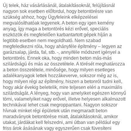
Új telek, ház vásárlásánál, átalakításoknál, felújításnál
nagyon sok esetben előfordul, hogy betontörésre van
szükség ahhoz, hogy Ügyfeleink elképzelései
megvalósíthatóak legyenek. A beton egy igen kemény
anyag, így maga a betontörés kézi erővel, speciális
eszközök és megfelelően karbantartott gépek híján a
legtöbb esetben nem megoldható. Nem szabad
megfeledkezni róla, hogy ahányféle építmény – legyen az
garázsalap, járda, fal, stb. -, annyiféle módszert igényel a
betontörés. Ennek oka, hogy minden beton más-más
szilárdságú és más az összetétele. A törését meghatározza
a beton összetétele, minősége, hogy milyen esetleges
adalékanyagok lettek hozzákeverve, sokszor még az is,
hogy milyen régi az építmény, hiszen a betonról tudni kell,
hogy akár évekig beletelik, mire teljesen eléri a maximális
szilárdságát. A lényeg, hogy van amelyiket egészen könnyű
törni, valamelyiket nagy erővel, illetve helyesen alkalmazott
technikával lehet csak megroppantani. Nagyon sokszor
hívnak minket régi épületek után megmaradt beton
maradványok betontörése miatt, átalakításoknál, amikor
utakat, járdákat kell felszedni, ami útban van például egy
friss árok ásásának vagy egyszerűen csak füvesíteni