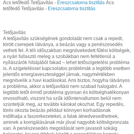
Ács tetőfedő Tetőjavítás -
Ereszcsatorna tisztítás
Ács
tetőfedő Tetőjavítás -
Ereszcsatorna tisztítás
Tetőjavítás
A tetőjavítás szükségének gondolatát nem csak a repedt,
törött cserepek látványa, a beázás vagy a penészesedés
vetheti fel. A téli időszakban megnövekedett fűtési költségek,
a nyári fullasztó meleg a szobákban nem feltétlenül a
nyílászárók hibájából fakad – lehet tetőszigetelési probléma
is. A szigeteléssel kapcsolatos problémák a legtöbb esetben
jelentős energiaveszteséggel járnak, nagymértékben
megnövelik a havi kiadásokat. Ami biztos, hogyha látványos
a probléma, akkor a tetőjavítást nem szabad halogatni. A
legtöbb tetőt érintő probléma gyorsan és költséghatékonyan
orvosolható, viszont ha szűk időintervallumon belül nem
szüntetjük meg, az további károkat okozhat. Egy repedés,
törés okozta beázás például könnyen korhadásnak
indíthatja a faszerkezeteket, a falak átnedvesedhetnek,
aminek a korrigálásának már jóval nagyobb költségvonzata
van. A penészesedés megoldását sem javasolt sokáig