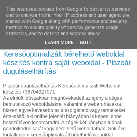
This site uses cookies from Google to deliver its services
Katalizátor felvásárlás
and to analyze traffic. Your IP address and user-agent are
shared with Google along with performance and security
metrics to ensure quality of service, generate usage
statistics, and to detect and address abuse.
▼
LEARN MORE
GOT IT
Monday, February 28, 2022
Keresőoptimalizált bérelhető weboldal
készítés kontra saját weboldal - Piszoár
duguláselhárítás
Piszoár duguláselhárítás Keresőoptimalizált Weboldal
készítés +36704327071
Az elmúlt időszakban megnövekedett az igény a céges
bemutatkozó weboldalakra, valamint a webáruházakra,
hiszen egyre kevesebb az a szolgáltató vagy termékeket
értékesítő, aki online jelenlét hiányában is képes lenne
hosszútávon fennmaradni. A cégek két irányban tudnak
gondolkodni: saját vagy bérelhető weboldalban. Sok éve
foglalkozom keresőoptimalizált bérelhető weboldal