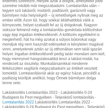
érdemes szétnézni, melyek azok a dolgok, amelyektől jobb
szeretne inkább már megszabadulni. Lomtalanítás után –
legyen szó lakásról, irodáról, padlásról, garázsról vagy
bármilyen más helyiségről – új lehetőségek nyílnak meg az
ember előtt. Azon túl, hogy sokkal átláthatóbbá válik a
környezete, helyet szabadít fel az új dolgoknak. Nagyon
sokszor felmerül még a lomtalanítás gondolata költözéskor
vagy épp ingatlan értékesítésnél. A költözés egyébként is
megterhelő, hát ha még azokat a súlyos bútorokat vagy
mondjuk rég nem használt edényeket is kénytelen magával
vinni, amelyeknek aztán az új otthonában sem talál igazán
helyet. Ingatlan értékesítésnél pedig talán mondani sem kell,
hogy mennyivel hangulatosabbá teszi a lakást-irodát, ha
rendezett az összkép. Munkatársainkkal mindenre
felkészülten segítünk megszabadulni az értékét vesztett
lomoktól. Lomtalanításnál akár az egész házat, pincétől a
padlásig kiürítjük anélkül, hogy Önnek bármilyen dolga
lenne vele.
Lakáskiürítés Lomtalanítás‎ 2022 - Lakáskiürítés 0-24
Budapest és Pest megyében‎ - Teljeskörű lomtalanítás -
Lomtalanítás 2022
Lakáskiürítés Lomtalanítás‎ 2022 -
Lakáskiürítés 0-24 Budapest és Pest megyében‎ - Teljeskörű