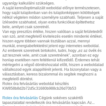
ugyanígy kalkulálni szükséges.
A saját keresőoptimalizált weboldal előnye természetesen,
hogy saját tulajdonban van és tulajdonképpen kötöttségek
nélkül végtelen módon személyre szabható. Teljesen a saját
ízlésedre szabhatod, olyan extra funkciókat építtethetsz
bele, amilyet csak szeretnél.
Van egy presztízs értéke, hiszen valóban a saját felületedről
van szó, amit megfelelő kivitelezés esetén mindenki értékel,
hiszen egyre többen vannak tisztában azzal, mennyi
munkát, energiabefektetést jelent egy internetes weboldal.
Az emberek szeretnek birtokolni, tudni, hogy „ez az övék és
azt tesznek vele, amit csak szeretnének", azonban ez egy
honlap esetében nem feltétlenül kifizetődő. Érdemes tehát
mérlegelni a végső döntéshozatal előtt, hiszen a weboldalad
vállalkozod egyik alappillérét jelenti. Ha bizonytalan vagy a
választásban, keress bizalommal és segítek meghozni a
megfelelő döntést.
Rolex óra felvásárlás weboldal készítés
KW858b8d2b72d5c31680b988cb26d70b53
Rolex óra felvásárlás
Cégünk sokéves szakértői
tapasztalattal rendelkezik óra felvásárlás kapcsán. Az...