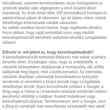
készítéssel, valamint természetesen olyan honlapokkal is,
amelyek átadás után véglegesen a vevő tulajdonában
maradnak. Az évek során több 100 bemutatkozó honlapot és
webáruházat adtam át sikeresen, így jól látom, mikor, melyik
lehetőséget érdemesebb inkább választani.
Az alábbi sorokkal bízom benne, hogy segíthetek döntést
hozni abban, hogy saját weboldalt nyiss vagy inkább
keresőoptimalizált bérelhető weboldal készítés szolgáltatást
válassz.
Először is: mit jelent az, hogy keresőoptimalizált?
A keresőoptimalizált weboldal kifejezés már sokak számára
ismerős lehet. Elsődleges célja, hogy az érdeklődők, a
vásárlók könnyebben rátaláljanak a honlapodra, sőt, előbb
találjanak meg téged, mint a konkurenseket. Az internetes
vásárlók általában valamelyik keresőmotoron keresztül
kezdenek el nézelődni a kívánt termék vagy szolgáltatás
lehetőségei között. (Ilyen keresőmotor például a Google, a
Bing vagy a Yahoo is.) A keresési találatok között két módon
kerülhetsz előrébb a listában: fizetett hirdetéssel vagy
keresőoptimalizálással. Természetesen sem a Google, sem
a Bing és semelyik más keresőmotor üzemeltető nem adott