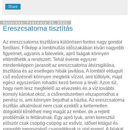
Share
Saturday, February 26, 2022
Ereszcsatorna tisztítás
Az ereszcsatorna tisztításra különösen fontos nagy gondot
fordítani. Főképp a lombhullás időszakában kíván nagyobb
figyelmet, ugyanis a falevelek, apró faágak könnyen
eltömíthetik a rendszert. Tehát évente egyszer
mindenképpen javasolt az ereszcsatorna átvizsgálása,
tisztítása és az esetleges hibák javítása. A lombtól eldugult
cső esőzésnél könnyen megtelik vízzel, ami túlfolyik, majd
egész egyszerűen rohadni kezd benne a levél. Azon túl,
hogy nem lesz megfelelő az elvezetés és a víz további
komoly károkat okoz, a csőrendszerben elszaporodhat a
penész is, ami könnyen bejuthat a házba. Az ereszcsatorna
tisztítás alkalmával nem csak ezektől a kellemetlen
dolgoktól kímélheti meg magát az ember, de a rejtett
problémák is feltárulnak. Egy apró lyuk, amin keresztül
először csak csöpög-csöpög az esővíz, idővel kitágul és
nagyobb mennyiségű csapadéknak is utat enged. A falakat