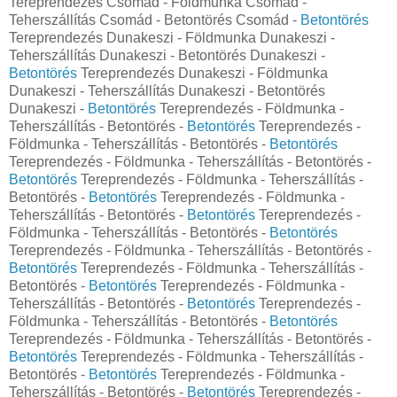
Tereprendezés Csomád - Földmunka Csomád -
Teherszállítás Csomád - Betontörés Csomád -
Betontörés
Tereprendezés Dunakeszi - Földmunka Dunakeszi -
Teherszállítás Dunakeszi - Betontörés Dunakeszi -
Betontörés
Tereprendezés Dunakeszi - Földmunka
Dunakeszi - Teherszállítás Dunakeszi - Betontörés
Dunakeszi -
Betontörés
Tereprendezés - Földmunka -
Teherszállítás - Betontörés -
Betontörés
Tereprendezés -
Földmunka - Teherszállítás - Betontörés -
Betontörés
Tereprendezés - Földmunka - Teherszállítás - Betontörés -
Betontörés
Tereprendezés - Földmunka - Teherszállítás -
Betontörés -
Betontörés
Tereprendezés - Földmunka -
Teherszállítás - Betontörés -
Betontörés
Tereprendezés -
Földmunka - Teherszállítás - Betontörés -
Betontörés
Tereprendezés - Földmunka - Teherszállítás - Betontörés -
Betontörés
Tereprendezés - Földmunka - Teherszállítás -
Betontörés -
Betontörés
Tereprendezés - Földmunka -
Teherszállítás - Betontörés -
Betontörés
Tereprendezés -
Földmunka - Teherszállítás - Betontörés -
Betontörés
Tereprendezés - Földmunka - Teherszállítás - Betontörés -
Betontörés
Tereprendezés - Földmunka - Teherszállítás -
Betontörés -
Betontörés
Tereprendezés - Földmunka -
Teherszállítás - Betontörés -
Betontörés
Tereprendezés -