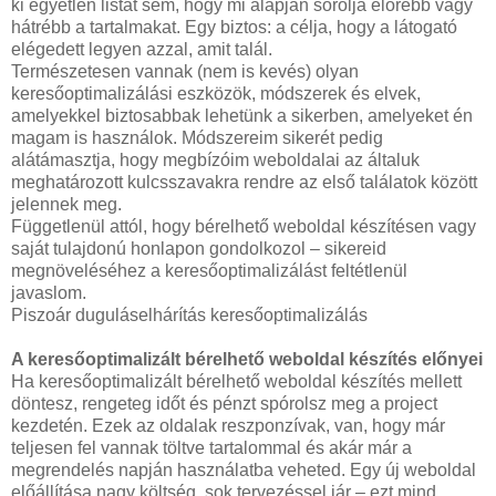
ki egyetlen listát sem, hogy mi alapján sorolja előrébb vagy
hátrébb a tartalmakat. Egy biztos: a célja, hogy a látogató
elégedett legyen azzal, amit talál.
Természetesen vannak (nem is kevés) olyan
keresőoptimalizálási eszközök, módszerek és elvek,
amelyekkel biztosabbak lehetünk a sikerben, amelyeket én
magam is használok. Módszereim sikerét pedig
alátámasztja, hogy megbízóim weboldalai az általuk
meghatározott kulcsszavakra rendre az első találatok között
jelennek meg.
Függetlenül attól, hogy bérelhető weboldal készítésen vagy
saját tulajdonú honlapon gondolkozol – sikereid
megnöveléséhez a keresőoptimalizálást feltétlenül
javaslom.
Piszoár duguláselhárítás keresőoptimalizálás
A keresőoptimalizált bérelhető weboldal készítés előnyei
Ha keresőoptimalizált bérelhető weboldal készítés mellett
döntesz, rengeteg időt és pénzt spórolsz meg a project
kezdetén. Ezek az oldalak reszponzívak, van, hogy már
teljesen fel vannak töltve tartalommal és akár már a
megrendelés napján használatba veheted. Egy új weboldal
előállítása nagy költség, sok tervezéssel jár – ezt mind