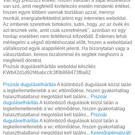
Van egy presztízs értéke, hiszen valóban a saját felületedről
van szó, amit megfelelő kivitelezés esetén mindenki értékel,
hiszen egyre többen vannak tisztában azzal, mennyi
munkát, energiabefektetést jelent egy internetes weboldal.
Az emberek szeretnek birtokolni, tudni, hogy „ez az övék és
azt tesznek vele, amit csak szeretnének", azonban ez egy
honlap esetében nem feltétlenül kifizetődő. Érdemes tehát
mérlegelni a végső döntéshozatal előtt, hiszen a weboldalad
vállalkozod egyik alappillérét jelenti. Ha bizonytalan vagy a
választásban, keress bizalommal és segítek meghozni a
megfelelő döntést.
Piszoár duguláselhárítás weboldal készítés
KWb42d1d92f4babccfc3f0b868473f8a82
Piszoár duguláselhárítás
A különböző dugulások közül talán
a legkellemetlenebb a wc eltömődése, hiszen gyakorlatilag
halaszthatatlanul megoldást kell találni...
Piszoár
duguláselhárítás
A különböző dugulások közül talán a
legkellemetlenebb a wc eltömődése, hiszen gyakorlatilag
halaszthatatlanul megoldást kell találni...
Piszoár
duguláselhárítás
A különböző dugulások közül talán a
legkellemetlenebb a wc eltömődése, hiszen gyakorlatilag
halaszthatatlanul megoldást kell találni...
Keresőoptimalizált