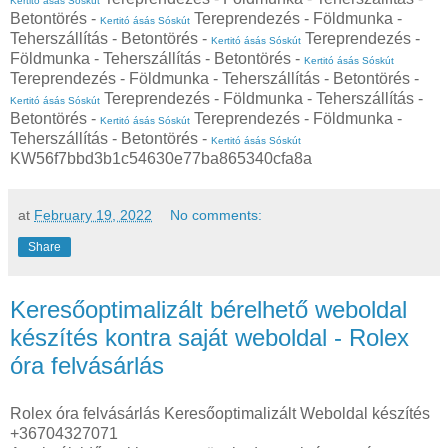
Kertitó ásás Sóskút
Betontörés -
Tereprendezés - Földmunka -
Kertitó ásás Sóskút
Teherszállítás - Betontörés -
Tereprendezés -
Kertitó ásás Sóskút
Földmunka - Teherszállítás - Betontörés -
Kertitó ásás Sóskút
Tereprendezés - Földmunka - Teherszállítás - Betontörés -
Tereprendezés - Földmunka - Teherszállítás -
Kertitó ásás Sóskút
Betontörés -
Tereprendezés - Földmunka -
Kertitó ásás Sóskút
Teherszállítás - Betontörés -
Kertitó ásás Sóskút
KW56f7bbd3b1c54630e77ba865340cfa8a
at
February 19, 2022
No comments:
Share
Keresőoptimalizált bérelhető weboldal
készítés kontra saját weboldal - Rolex
óra felvásárlás
Rolex óra felvásárlás Keresőoptimalizált Weboldal készítés
+36704327071