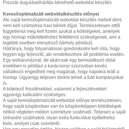
Piszoár duguláselhárítás bérelhető weboldal készítés
Keresőoptimalizált weboldalkészítés előnyei
Aki saját keresőoptimalizált weboldal készítés mellett dönt,
nem kell számolnia havi bérleti díjjal. Természetesen ettől
függetlenül meg kell fizetni azokat a költségeket, amelyek
egy honlap működtetéshez feltétlenül szükségesek, ami a
legtöbb esetben elenyésző (tárhely például).
Hátránya, hogy folyamatosan gondoskodni kell róla, hogy
legyen egy fejlesztő, aki rendelkezésre áll probléma esetén.
Egy webáruháznál, de akárcsak egy bemutatkozó oldal
esetében is például a karácsonyi szezonban kevés
vállalkozó engedheti meg magának, hogy napokra leáll a
honlap. Ugyanígy teljesen tönkre teheti a futó kampányokat
is.
A kötelező frissítésekkel, valamint a fejlesztésekkel
ugyanígy kalkulálni szükséges.
A saját keresőoptimalizált weboldal előnye természetesen,
hogy saját tulajdonban van és tulajdonképpen kötöttségek
nélkül végtelen módon személyre szabható. Teljesen a saját
ízlésedre szabhatod, olyan extra funkciókat építtethetsz
bele, amilyet csak szeretnél.