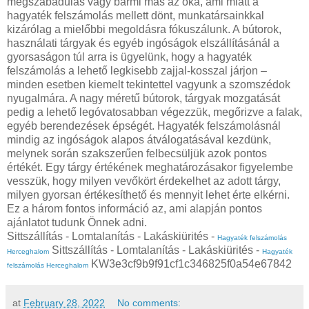
megszabadulás vagy bármi más az oka, ami miatt a
hagyaték felszámolás mellett dönt, munkatársainkkal
kizárólag a mielőbbi megoldásra fókuszálunk. A bútorok,
használati tárgyak és egyéb ingóságok elszállításánál a
gyorsaságon túl arra is ügyelünk, hogy a hagyaték
felszámolás a lehető legkisebb zajjal-kosszal járjon –
minden esetben kiemelt tekintettel vagyunk a szomszédok
nyugalmára. A nagy méretű bútorok, tárgyak mozgatását
pedig a lehető legóvatosabban végezzük, megőrizve a falak,
egyéb berendezések épségét. Hagyaték felszámolásnál
mindig az ingóságok alapos átválogatásával kezdünk,
melynek során szakszerűen felbecsüljük azok pontos
értékét. Egy tárgy értékének meghatározásakor figyelembe
vesszük, hogy milyen vevőkört érdekelhet az adott tárgy,
milyen gyorsan értékesíthető és mennyit lehet érte elkérni.
Ez a három fontos információ az, ami alapján pontos
ajánlatot tudunk Önnek adni.
Sittszállítás - Lomtalanítás - Lakáskiürités -
Hagyaték felszámolás
Sittszállítás - Lomtalanítás - Lakáskiürités -
Herceghalom
Hagyaték
KW3e3cf9b9f91cf1c346825f0a54e67842
felszámolás Herceghalom
at
February 28, 2022
No comments: