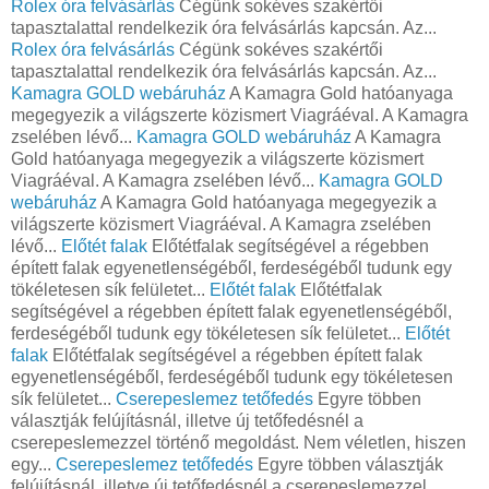
Rolex óra felvásárlás
Cégünk sokéves szakértői
tapasztalattal rendelkezik óra felvásárlás kapcsán. Az...
Rolex óra felvásárlás
Cégünk sokéves szakértői
tapasztalattal rendelkezik óra felvásárlás kapcsán. Az...
Kamagra GOLD webáruház
A Kamagra Gold hatóanyaga
megegyezik a világszerte közismert Viagráéval. A Kamagra
zselében lévő...
Kamagra GOLD webáruház
A Kamagra
Gold hatóanyaga megegyezik a világszerte közismert
Viagráéval. A Kamagra zselében lévő...
Kamagra GOLD
webáruház
A Kamagra Gold hatóanyaga megegyezik a
világszerte közismert Viagráéval. A Kamagra zselében
lévő...
Előtét falak
Előtétfalak segítségével a régebben
épített falak egyenetlenségéből, ferdeségéből tudunk egy
tökéletesen sík felületet...
Előtét falak
Előtétfalak
segítségével a régebben épített falak egyenetlenségéből,
ferdeségéből tudunk egy tökéletesen sík felületet...
Előtét
falak
Előtétfalak segítségével a régebben épített falak
egyenetlenségéből, ferdeségéből tudunk egy tökéletesen
sík felületet...
Cserepeslemez tetőfedés
Egyre többen
választják felújításnál, illetve új tetőfedésnél a
cserepeslemezzel történő megoldást. Nem véletlen, hiszen
egy...
Cserepeslemez tetőfedés
Egyre többen választják
felújításnál, illetve új tetőfedésnél a cserepeslemezzel