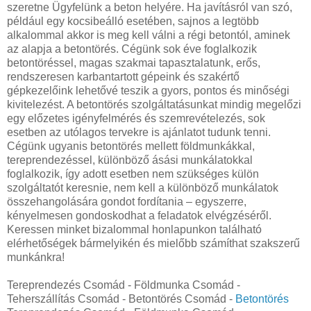
szeretne Ügyfelünk a beton helyére. Ha javításról van szó,
például egy kocsibeálló esetében, sajnos a legtöbb
alkalommal akkor is meg kell válni a régi betontól, aminek
az alapja a betontörés. Cégünk sok éve foglalkozik
betontöréssel, magas szakmai tapasztalatunk, erős,
rendszeresen karbantartott gépeink és szakértő
gépkezelőink lehetővé teszik a gyors, pontos és minőségi
kivitelezést. A betontörés szolgáltatásunkat mindig megelőzi
egy előzetes igényfelmérés és szemrevételezés, sok
esetben az utólagos tervekre is ajánlatot tudunk tenni.
Cégünk ugyanis betontörés mellett földmunkákkal,
tereprendezéssel, különböző ásási munkálatokkal
foglalkozik, így adott esetben nem szükséges külön
szolgáltatót keresnie, nem kell a különböző munkálatok
összehangolására gondot fordítania – egyszerre,
kényelmesen gondoskodhat a feladatok elvégzéséről.
Keressen minket bizalommal honlapunkon található
elérhetőségek bármelyikén és mielőbb számíthat szakszerű
munkánkra!
Tereprendezés Csomád - Földmunka Csomád -
Teherszállítás Csomád - Betontörés Csomád -
Betontörés