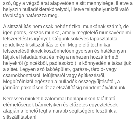
szó, úgy a végső árat alapvetően a sitt mennyisége, illetve a
helyszín hulladéklerakóhelytől, illetve telephelyünktől való
távolsága határozza meg.
A sittszállítás nem csak nehéz fizikai munkának számít, de
igen poros, koszos munka, amely megfelelő munkavédelmi
felszerelést is igényel. Cégünk sokéves tapasztalattal
rendelkezik sittszállítás terén. Megfelelő technikai
felszerelésünknek köszönhetően gyorsan és hatékonyan
látjuk el feladatunkat és még a nehezen hozzáférhető
helyekről (pincékből, padlásokról) is könnyedén eltakarítjuk
a sittet. Legyen szó lakóépület-, garázs-, tároló- vagy
csarnokbontásról, felújításról vagy építkezésről,
Megbízóinktól egészen a hulladék összegyűjtésétől, a
járműre pakoláson át az elszállításig mindent átvállalunk.
Keressen minket bizalommal honlapunkon található
elérhetőségek bármelyikén és előzetes egyeztetések
alapján a lehető leghamarabb segítségére leszünk a
sittszállításban!