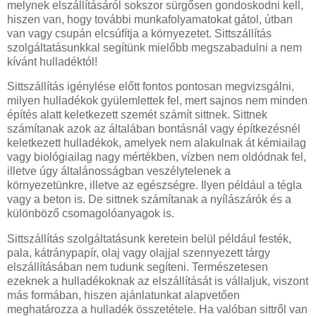
melynek elszállításáról sokszor sürgősen gondoskodni kell,
hiszen van, hogy további munkafolyamatokat gátol, útban
van vagy csupán elcsúfítja a környezetet. Sittszállítás
szolgáltatásunkkal segítünk mielőbb megszabadulni a nem
kívánt hulladéktól!
Sittszállítás igénylése előtt fontos pontosan megvizsgálni,
milyen hulladékok gyülemlettek fel, mert sajnos nem minden
építés alatt keletkezett szemét számít sittnek. Sittnek
számítanak azok az általában bontásnál vagy építkezésnél
keletkezett hulladékok, amelyek nem alakulnak át kémiailag
vagy biológiailag nagy mértékben, vízben nem oldódnak fel,
illetve úgy általánosságban veszélytelenek a
környezetünkre, illetve az egészségre. Ilyen például a tégla
vagy a beton is. De sittnek számítanak a nyílászárók és a
különböző csomagolóanyagok is.
Sittszállítás szolgáltatásunk keretein belül például festék,
pala, kátránypapír, olaj vagy olajjal szennyezett tárgy
elszállításában nem tudunk segíteni. Természetesen
ezeknek a hulladékoknak az elszállítását is vállaljuk, viszont
más formában, hiszen ajánlatunkat alapvetően
meghatározza a hulladék összetétele. Ha valóban sittről van