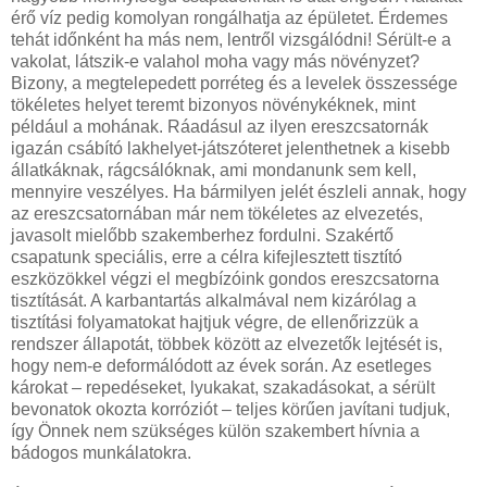
érő víz pedig komolyan rongálhatja az épületet. Érdemes
tehát időnként ha más nem, lentről vizsgálódni! Sérült-e a
vakolat, látszik-e valahol moha vagy más növényzet?
Bizony, a megtelepedett porréteg és a levelek összessége
tökéletes helyet teremt bizonyos növénykéknek, mint
például a mohának. Ráadásul az ilyen ereszcsatornák
igazán csábító lakhelyet-játszóteret jelenthetnek a kisebb
állatkáknak, rágcsálóknak, ami mondanunk sem kell,
mennyire veszélyes. Ha bármilyen jelét észleli annak, hogy
az ereszcsatornában már nem tökéletes az elvezetés,
javasolt mielőbb szakemberhez fordulni. Szakértő
csapatunk speciális, erre a célra kifejlesztett tisztító
eszközökkel végzi el megbízóink gondos ereszcsatorna
tisztítását. A karbantartás alkalmával nem kizárólag a
tisztítási folyamatokat hajtjuk végre, de ellenőrizzük a
rendszer állapotát, többek között az elvezetők lejtését is,
hogy nem-e deformálódott az évek során. Az esetleges
károkat – repedéseket, lyukakat, szakadásokat, a sérült
bevonatok okozta korróziót – teljes körűen javítani tudjuk,
így Önnek nem szükséges külön szakembert hívnia a
bádogos munkálatokra.