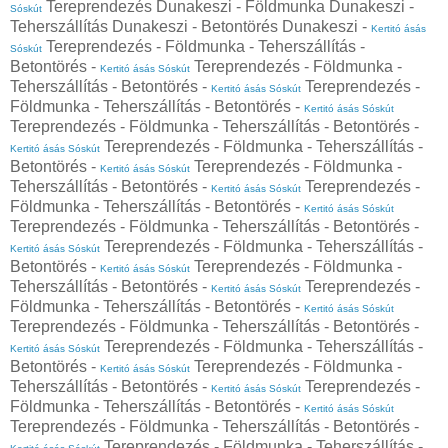
Tereprendezés Dunakeszi - Földmunka Dunakeszi -
Sóskút
Teherszállítás Dunakeszi - Betontörés Dunakeszi -
Kertitó ásás
Tereprendezés - Földmunka - Teherszállítás -
Sóskút
Betontörés -
Tereprendezés - Földmunka -
Kertitó ásás Sóskút
Teherszállítás - Betontörés -
Tereprendezés -
Kertitó ásás Sóskút
Földmunka - Teherszállítás - Betontörés -
Kertitó ásás Sóskút
Tereprendezés - Földmunka - Teherszállítás - Betontörés -
Tereprendezés - Földmunka - Teherszállítás -
Kertitó ásás Sóskút
Betontörés -
Tereprendezés - Földmunka -
Kertitó ásás Sóskút
Teherszállítás - Betontörés -
Tereprendezés -
Kertitó ásás Sóskút
Földmunka - Teherszállítás - Betontörés -
Kertitó ásás Sóskút
Tereprendezés - Földmunka - Teherszállítás - Betontörés -
Tereprendezés - Földmunka - Teherszállítás -
Kertitó ásás Sóskút
Betontörés -
Tereprendezés - Földmunka -
Kertitó ásás Sóskút
Teherszállítás - Betontörés -
Tereprendezés -
Kertitó ásás Sóskút
Földmunka - Teherszállítás - Betontörés -
Kertitó ásás Sóskút
Tereprendezés - Földmunka - Teherszállítás - Betontörés -
Tereprendezés - Földmunka - Teherszállítás -
Kertitó ásás Sóskút
Betontörés -
Tereprendezés - Földmunka -
Kertitó ásás Sóskút
Teherszállítás - Betontörés -
Tereprendezés -
Kertitó ásás Sóskút
Földmunka - Teherszállítás - Betontörés -
Kertitó ásás Sóskút
Tereprendezés - Földmunka - Teherszállítás - Betontörés -
Tereprendezés - Földmunka - Teherszállítás -