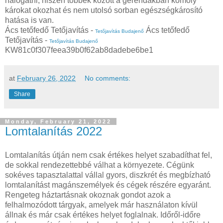
halogatni, hiszen többek között a gerendákban komoly
károkat okozhat és nem utolsó sorban egészségkárosító
hatása is van.
Ács tetőfedő Tetőjavítás -
Ács tetőfedő
Tetőjavítás Budajenő
Tetőjavítás -
Tetőjavítás Budajenő
KW81c0f307feea39b0f62ab8dadebe6be1
at
February 26, 2022
No comments:
Share
Monday, February 21, 2022
Lomtalanítás 2022
Lomtalanítás útján nem csak értékes helyet szabadíthat fel,
de sokkal rendezettebbé válhat a környezete. Cégünk
sokéves tapasztalattal vállal gyors, diszkrét és megbízható
lomtalanítást magánszemélyek és cégek részére egyaránt.
Rengeteg háztartásnak okoznak gondot azok a
felhalmozódott tárgyak, amelyek már használaton kívül
állnak és már csak értékes helyet foglalnak. Időről-időre