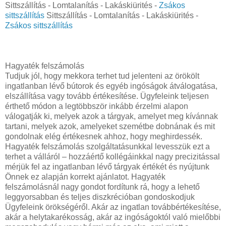
Sittszállítás - Lomtalanítás - Lakáskiürités -
Zsákos
sittszállítás
Sittszállítás - Lomtalanítás - Lakáskiürités -
Zsákos sittszállítás
Hagyaték felszámolás
Tudjuk jól, hogy mekkora terhet tud jelenteni az örökölt
ingatlanban lévő bútorok és egyéb ingóságok átválogatása,
elszállítása vagy tovább értékesítése. Ügyfeleink teljesen
érthető módon a legtöbbször inkább érzelmi alapon
válogatják ki, melyek azok a tárgyak, amelyet meg kívánnak
tartani, melyek azok, amelyeket szemétbe dobnának és mit
gondolnak elég értékesnek ahhoz, hogy meghirdessék.
Hagyaték felszámolás szolgáltatásunkkal levesszük ezt a
terhet a válláról – hozzáértő kollégáinkkal nagy precizitással
mérjük fel az ingatlanban lévő tárgyak értékét és nyújtunk
Önnek ez alapján korrekt ajánlatot. Hagyaték
felszámolásnál nagy gondot fordítunk rá, hogy a lehető
leggyorsabban és teljes diszkrécióban gondoskodjuk
Ügyfeleink örökségéről. Akár az ingatlan továbbértékesítése,
akár a helytakarékosság, akár az ingóságoktól való mielőbbi