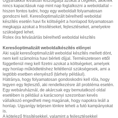
Ugyanakkor kiválóan kiszolgálja azokat a cégeket, akiknek
nincs kapacitásuk nap mint nap foglalkozni a weboldallal –
hiszen fontos tudni, hogy egy weboldalt folyamatosan
gondozni kell. Keresőoptimalizált bérelhető weboldal
készítés esetén havi fix költségért a honlapod folyamatosan
megkapja azokat a frissítéseket, fejlesztéseket, amelyekre
szükséged lehet.
Rolex óra felvásárlás bérelhető weboldal készítés
Keresőoptimalizált weboldalkészítés előnyei
Aki saját keresőoptimalizált weboldal készítés mellett dönt,
nem kell számolnia havi bérleti díjjal. Természetesen ettől
függetlenül meg kell fizetni azokat a költségeket, amelyek
egy honlap működtetéshez feltétlenül szükségesek, ami a
legtöbb esetben elenyésző (tárhely például).
Hátránya, hogy folyamatosan gondoskodni kell róla, hogy
legyen egy fejlesztő, aki rendelkezésre áll probléma esetén.
Egy webáruháznál, de akárcsak egy bemutatkozó oldal
esetében is például a karácsonyi szezonban kevés
vállalkozó engedheti meg magának, hogy napokra leáll a
honlap. Ugyanígy teljesen tönkre teheti a futó kampányokat
is.
A kötelező frissítésekkel, valamint a fejlesztésekkel