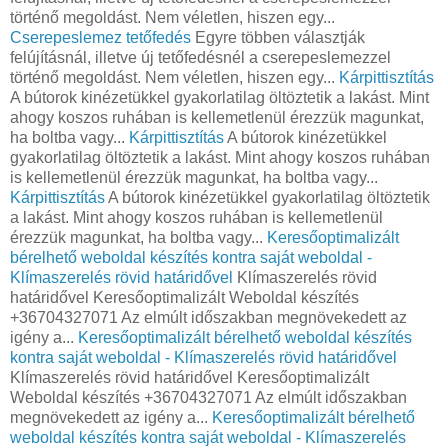
történő megoldást. Nem véletlen, hiszen egy...
Cserepeslemez tetőfedés
Egyre többen választják
felújításnál, illetve új tetőfedésnél a cserepeslemezzel
történő megoldást. Nem véletlen, hiszen egy...
Kárpittisztítás
A bútorok kinézetükkel gyakorlatilag öltöztetik a lakást. Mint
ahogy koszos ruhában is kellemetlenül érezzük magunkat,
ha boltba vagy...
Kárpittisztítás
A bútorok kinézetükkel
gyakorlatilag öltöztetik a lakást. Mint ahogy koszos ruhában
is kellemetlenül érezzük magunkat, ha boltba vagy...
Kárpittisztítás
A bútorok kinézetükkel gyakorlatilag öltöztetik
a lakást. Mint ahogy koszos ruhában is kellemetlenül
érezzük magunkat, ha boltba vagy...
Keresőoptimalizált
bérelhető weboldal készítés kontra saját weboldal -
Klímaszerelés rövid határidővel
Klímaszerelés rövid
határidővel Keresőoptimalizált Weboldal készítés
+36704327071 Az elmúlt időszakban megnövekedett az
igény a...
Keresőoptimalizált bérelhető weboldal készítés
kontra saját weboldal - Klímaszerelés rövid határidővel
Klímaszerelés rövid határidővel Keresőoptimalizált
Weboldal készítés +36704327071 Az elmúlt időszakban
megnövekedett az igény a...
Keresőoptimalizált bérelhető
weboldal készítés kontra saját weboldal - Klímaszerelés