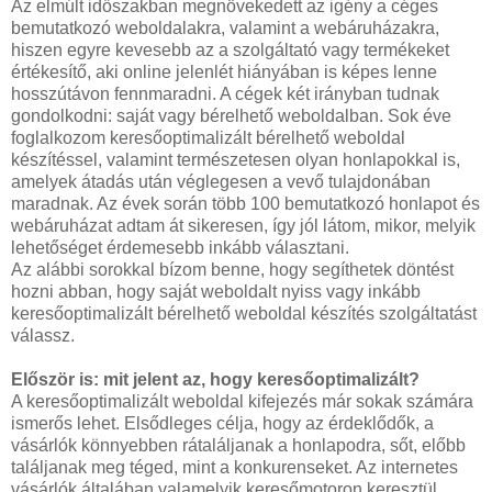
Az elmúlt időszakban megnövekedett az igény a céges
bemutatkozó weboldalakra, valamint a webáruházakra,
hiszen egyre kevesebb az a szolgáltató vagy termékeket
értékesítő, aki online jelenlét hiányában is képes lenne
hosszútávon fennmaradni. A cégek két irányban tudnak
gondolkodni: saját vagy bérelhető weboldalban. Sok éve
foglalkozom keresőoptimalizált bérelhető weboldal
készítéssel, valamint természetesen olyan honlapokkal is,
amelyek átadás után véglegesen a vevő tulajdonában
maradnak. Az évek során több 100 bemutatkozó honlapot és
webáruházat adtam át sikeresen, így jól látom, mikor, melyik
lehetőséget érdemesebb inkább választani.
Az alábbi sorokkal bízom benne, hogy segíthetek döntést
hozni abban, hogy saját weboldalt nyiss vagy inkább
keresőoptimalizált bérelhető weboldal készítés szolgáltatást
válassz.
Először is: mit jelent az, hogy keresőoptimalizált?
A keresőoptimalizált weboldal kifejezés már sokak számára
ismerős lehet. Elsődleges célja, hogy az érdeklődők, a
vásárlók könnyebben rátaláljanak a honlapodra, sőt, előbb
találjanak meg téged, mint a konkurenseket. Az internetes
vásárlók általában valamelyik keresőmotoron keresztül