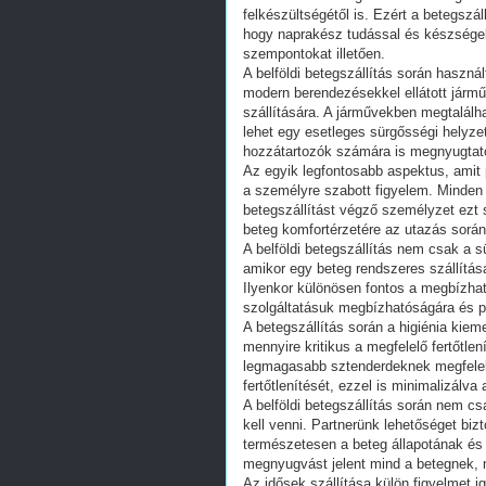
felkészültségétől is. Ezért a betegszá
hogy naprakész tudással és készségek
szempontokat illetően.
A belföldi betegszállítás során haszná
modern berendezésekkel ellátott jár
szállítására. A járművekben megtalál
lehet egy esetleges sürgősségi helyze
hozzátartozók számára is megnyugtató
Az egyik legfontosabb aspektus, amit p
a személyre szabott figyelem. Minden 
betegszállítást végző személyzet ezt s
beteg komfortérzetére az utazás során
A belföldi betegszállítás nem csak a 
amikor egy beteg rendszeres szállításá
Ilyenkor különösen fontos a megbízha
szolgáltatásuk megbízhatóságára és p
A betegszállítás során a higiénia kieme
mennyire kritikus a megfelelő fertőtlen
legmagasabb sztenderdeknek megfelelő
fertőtlenítését, ezzel is minimalizálva
A belföldi betegszállítás során nem cs
kell venni. Partnerünk lehetőséget bizt
természetesen a beteg állapotának és
megnyugvást jelent mind a betegnek, 
Az idősek szállítása külön figyelmet i