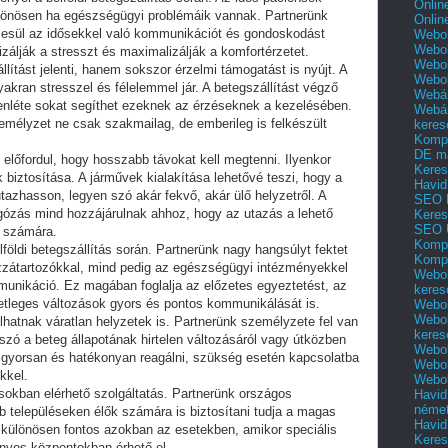
Onlin
lönösen ha egészségügyi problémáik vannak. Partnerünk
Onlin
zesül az idősekkel való kommunikációt és gondoskodást
Webol
Webol
izálják a stresszt és maximalizálják a komfortérzetet.
Webol
llítást jelenti, hanem sokszor érzelmi támogatást is nyújt. A
Webo
akran stresszel és félelemmel jár. A betegszállítást végző
Webár
enléte sokat segíthet ezeknek az érzéseknek a kezelésében.
Webár
zemélyzet ne csak szakmailag, de emberileg is felkészült
keres
Kompl
DE m
n előfordul, hogy hosszabb távokat kell megtenni. Ilyenkor
Keres
biztosítása. A járművek kialakítása lehetővé teszi, hogy a
Havid
azhasson, legyen szó akár fekvő, akár ülő helyzetről. A
SEO 
ugózás mind hozzájárulnak ahhoz, hogy az utazás a lehető
Keres
SEO 
g számára.
Kompl
öldi betegszállítás során. Partnerünk nagy hangsúlyt fektet
Kompl
ozzátartozókkal, mind pedig az egészségügyi intézményekkel
Webol
unikáció. Ez magában foglalja az előzetes egyeztetést, az
keres
etleges változások gyors és pontos kommunikálását is.
Webol
Webol
dulhatnak váratlan helyzetek is. Partnerünk személyzete fel van
keres
szó a beteg állapotának hirtelen változásáról vagy útközben
Webol
s gyorsan és hatékonyan reagálni, szükség esetén kapcsolatba
Webol
kkel.
Webol
sokban elérhető szolgáltatás. Partnerünk országos
Havid
néme
bb településeken élők számára is biztosítani tudja a magas
Havid
Ez különösen fontos azokban az esetekben, amikor speciális
Keres
nyos központokban érhető el.