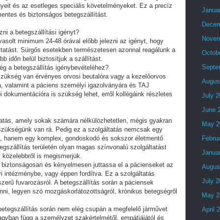
yeit és az esetleges speciális követelményeket. Ez a precíz
Janua
entes és biztonságos betegszállítást.
Decem
ni a betegszállítási igényt?
Novem
avasolt minimum 24-48 órával előbb jelezni az igényt, hogy
ltatást. Sürgős esetekben természetesen azonnal reagálunk a
Octob
 időn belül biztosítjuk a szállítást.
Septe
g a betegszállítás igénybevételéhez?
szükség van érvényes orvosi beutalóra vagy a kezelőorvos
Augus
nyra, valamint a páciens személyi igazolványára és TAJ
i dokumentációra is szükség lehet, erről kollégáink részletes
July 
June 
áltatás, amely sokak számára nélkülözhetetlen, mégis gyakran
May 2
szükségünk van rá. Pedig ez a szolgáltatás nemcsak egy
ba, hanem egy komplex, gondoskodó és sokszor életmentő
Febru
egszállítás területén olyan magas színvonalú szolgáltatást
Janua
 közelebbről is megismerjük.
gy biztonságosan és kényelmesen juttassa el a pácienseket az
Augus
 intézménybe, vagy éppen fordítva. Ez a szolgáltatás
July 
szerű fuvarozásról. A betegszállítás során a páciensek
venni, legyen szó mozgáskorlátozottságról, krónikus betegségről
May 2
 betegszállítás során nem elég csupán a megfelelő járművet
April 
nagyban függ a személyzet szakértelmétől, empátiájától és