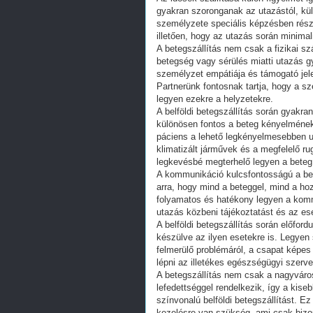
gyakran szoronganak az utazástól, kü
személyzete speciális képzésben rés
illetően, hogy az utazás során minimal
A betegszállítás nem csak a fizikai szá
betegség vagy sérülés miatti utazás gy
személyzet empátiája és támogató jel
Partnerünk fontosnak tartja, hogy a s
legyen ezekre a helyzetekre.
A belföldi betegszállítás során gyakra
különösen fontos a beteg kényelmének 
páciens a lehető legkényelmesebben ut
klimatizált járművek és a megfelelő r
legkevésbé megterhelő legyen a bete
A kommunikáció kulcsfontosságú a belf
arra, hogy mind a beteggel, mind a h
folyamatos és hatékony legyen a komm
utazás közbeni tájékoztatást és az es
A belföldi betegszállítás során előfor
készülve az ilyen esetekre is. Legyen 
felmerülő problémáról, a csapat képe
lépni az illetékes egészségügyi szerve
A betegszállítás nem csak a nagyváro
lefedettséggel rendelkezik, így a kise
színvonalú belföldi betegszállítást. 
kezelésre van szükség, ami csak bizo