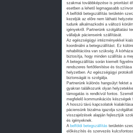
szakmai továbbképzése is prioritást él
esetben a lehető legmagasabb színvona
A belföldi betegszállítás területén sz
kezeljük az előre nem látható helyze
tudunk alkalmazkodni a változó körülm
igényekről. Partnerünk szolgáltatási te
vállaljuk pácienseink szállítását.
Az egészségügyi intézményekkel kiala
koordinálni a betegszállítást. Ez kül
rehabilitációra van szükség. A kórház
biztosítja, hogy minden szállítás a meg
A betegszállítás során kiemelt figyelme
rendszeres fertőtlenítése és tisztítás
helyzetben. Az egészségügyi protokol
biztonságát is szolgálja.
Partnerünk különös hangsúlyt fektet a
gyakran találkozunk olyan helyzetekke
támogatás is rendkívül fontos. Szemé
megfelelő kommunikációs készségek fe
A hosszú távú kapcsolatok kialakítása
páciensünk bizalma igazolja szolgált
visszajelzések alapján fejlesztjük sz
és igényeknek.
A
belföldi betegszállítás
területén szer
előkészítés és szervezés kulcsfontos