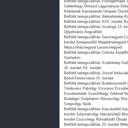
Belföldi betegszállítás Pösingermajor
Gellérthegy Őrmező Lágymányos Dobo
Kőérberek Kamaraerdő Infopark Örsöd 
Belföldi betegszállítás Wekerletelep Ki
Belföldi betegszállítás XXII. kerület
Belföldi betegszállítás Vizafogó 13. k
Újlipótváros Angyalföld
Belföldi betegszállítás Ganznegyed C
kerület Kerepesdűlő Magdolnanegyed 
Népszínháznegyed Losoncinegyed
Belföldi betegszállítás Cinkota Árpádf
Sashalom
Belföldi betegszállítás Szabótelep Gu
20. kerület XX. kerület
Belföldi betegszállítás József Attila-
Belső-Ferencváros IX. kerület
Belföldi betegszállítás Budakeszierdő
Törökvész Pálvölgy Víziváros Erzsébe
Erzsébettelek Szemlőhegy Zöldmál Rem
Budaliget Széphalom Hűvösvölgy Rózs
Szépvölgy Nyék
Belföldi betegszállítás Kaszásdűlő A
kerület Solymárvölgy Harsánylejtő Mo
kerület Csúcshegy Rómaifürdő Óbuda
Belföldi betegszállítás 23. kerület Mil