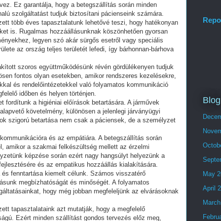
vez. Ez garantálja, hogy a betegszállítás során minden
lú szolgáltatást tudjuk biztosítani pácienseink számára.
Repo
erzett több éves tapasztalatunk lehetővé teszi, hogy hatékonyan
teket is. Rugalmas hozzáállásunknak köszönhetően gyorsan
ényekhez, legyen szó akár sürgős esetről vagy speciális
rülete az ország teljes területét lefedi, így bárhonnan-bárhova
kított szoros együttműködésünk révén gördülékenyen tudjuk
önösen fontos olyan esetekben, amikor rendszeres kezelésekre,
akkal és rendelőintézetekkel való folyamatos kommunikáció
felelő időben és helyen történjen.
Blog
t fordítunk a higiéniai előírások betartására. A járművek
a alapvető követelmény, különösen a jelenlegi járványügyi
Decem
lok szigorú betartása nem csak a páciensek, de a személyzet
Novem
 kommunikációra és az empátiára. A betegszállítás során
Octob
l, amikor a szakmai felkészültség mellett az érzelmi
lyzetünk képzése során ezért nagy hangsúlyt helyezünk a
Septe
jlesztésére és az empatikus hozzáállás kialakítására.
 és fenntartása kiemelt célunk. Számos visszatérő
May 2
atásunk megbízhatóságát és minőségét. A folyamatos
April 
olgáltatásainkat, hogy még jobban megfeleljünk az elvárásoknak
March
zett tapasztalataink azt mutatják, hogy a megfelelő
Febru
ságú. Ezért minden szállítást gondos tervezés előz meg,