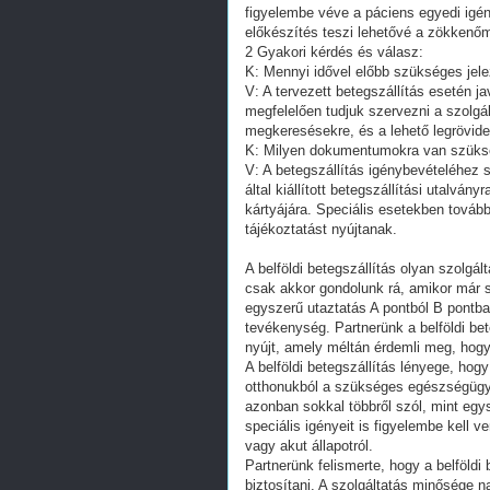
figyelembe véve a páciens egyedi igén
előkészítés teszi lehetővé a zökkenőm
2 Gyakori kérdés és válasz:
K: Mennyi idővel előbb szükséges jelez
V: A tervezett betegszállítás esetén j
megfelelően tudjuk szervezni a szolgá
megkeresésekre, és a lehető legrövidebb
K: Milyen dokumentumokra van szüksé
V: A betegszállítás igénybevételéhez 
által kiállított betegszállítási utalvá
kártyájára. Speciális esetekben tovább
tájékoztatást nyújtanak.
A belföldi betegszállítás olyan szolg
csak akkor gondolunk rá, amikor már 
egyszerű utaztatás A pontból B pont
tevékenység. Partnerünk a belföldi bet
nyújt, amely méltán érdemli meg, hogy
A belföldi betegszállítás lényege, ho
otthonukból a szükséges egészségügyi
azonban sokkal többről szól, mint egy
speciális igényeit is figyelembe kell 
vagy akut állapotról.
Partnerünk felismerte, hogy a belföldi
biztosítani. A szolgáltatás minősége 