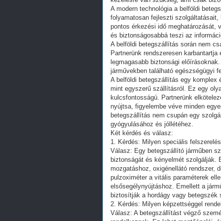
A modern technológia a belföldi betegs
folyamatosan fejleszti szolgáltatásait
pontos érkezési idő meghatározását, v
és biztonságosabbá teszi az informáci
A belföldi betegszállítás során nem c
Partnerünk rendszeresen karbantartja 
legmagasabb biztonsági előírásoknak.
járművekben található egészségügyi fe
A belföldi betegszállítás egy komplex é
mint egyszerű szállításról. Ez egy ol
kulcsfontosságú. Partnerünk elkötelez
nyújtsa, figyelembe véve minden egyes 
betegszállítás nem csupán egy szolgá
gyógyulásához és jóllétéhez.
Két kérdés és válasz:
1. Kérdés: Milyen speciális felszerelé
Válasz: Egy betegszállító járműben sz
biztonságát és kényelmét szolgálják.
mozgatáshoz, oxigénellátó rendszer, d
pulzoximéter a vitális paraméterek el
elsősegélynyújtáshoz. Emellett a járm
biztosítják a hordágy vagy betegszék s
2. Kérdés: Milyen képzettséggel rende
Válasz: A betegszállítást végző szemé