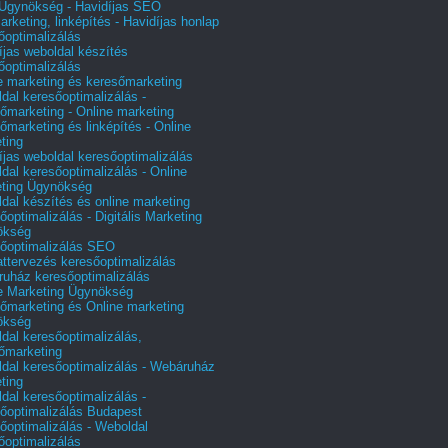
gynökség - Havidíjas SEO
arketing, linképítés - Havidíjas honlap
őoptimalizálás
íjas weboldal készítés
őoptimalizálás
e marketing és keresőmarketing
dal keresőoptimalizálás -
őmarketing - Online marketing
őmarketing és linképítés - Online
ting
íjas weboldal keresőoptimalizálás
dal keresőoptimalizálás - Online
ting Ügynökség
dal készítés és online marketing
őoptimalizálás - Digitális Marketing
ökség
őoptimalizálás SEO
attervezés keresőoptimalizálás
uház keresőoptimalizálás
e Marketing Ügynökség
őmarketing és Online marketing
ökség
dal keresőoptimalizálás,
őmarketing
dal keresőoptimalizálás - Webáruház
ting
dal keresőoptimalizálás -
őoptimalizálás Budapest
őoptimalizálás - Weboldal
őoptimalizálás