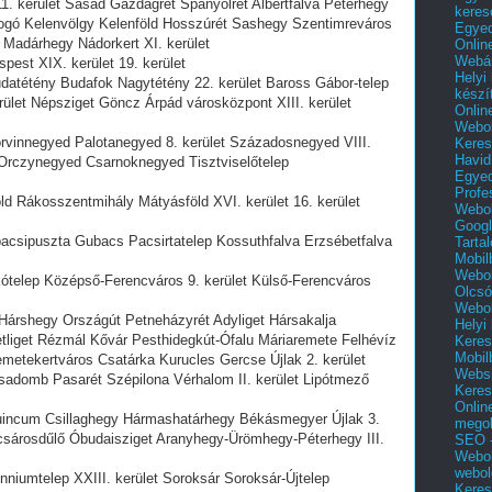
 11. kerület Sasad Gazdagrét Spanyolrét Albertfalva Péterhegy
keres
gó Kelenvölgy Kelenföld Hosszúrét Sashegy Szentimreváros
Egyed
Madárhegy Nádorkert XI. kerület
Onlin
Webár
spest XIX. kerület 19. kerület
Helyi
 Budatétény Budafok Nagytétény 22. kerület Baross Gábor-telep
készí
erület Népsziget Göncz Árpád városközpont XIII. kerület
Onlin
Webol
orvinnegyed Palotanegyed 8. kerület Századosnegyed VIII.
Keres
Havid
Orczynegyed Csarnoknegyed Tisztviselőtelep
Egyed
Profe
öld Rákosszentmihály Mátyásföld XVI. kerület 16. kerület
Webol
Googl
bacsipuszta Gubacs Pacsirtatelep Kossuthfalva Erzsébetfalva
Tarta
Mobil
Webol
lakótelep Középső-Ferencváros 9. kerület Külső-Ferencváros
Olcsó
Webol
 Hárshegy Országút Petneházyrét Adyliget Hársakalja
Helyi
tliget Rézmál Kővár Pesthidegkút-Ófalu Máriaremete Felhévíz
Keres
Mobil
etekertváros Csatárka Kurucles Gercse Újlak 2. kerület
Websi
adomb Pasarét Szépilona Vérhalom II. kerület Lipótmező
Keres
Onlin
quincum Csillaghegy Hármashatárhegy Békásmegyer Újlak 3.
mego
csárosdűlő Óbudaisziget Aranyhegy-Ürömhegy-Péterhegy III.
SEO -
Webol
webol
lenniumtelep XXIII. kerület Soroksár Soroksár-Újtelep
Keres