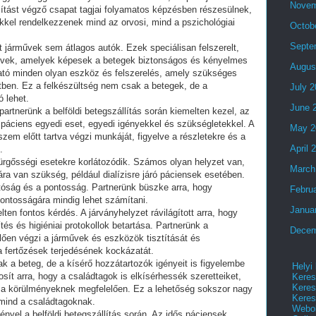
Novem
llítást végző csapat tagjai folyamatos képzésben részesülnek,
kel rendelkezzenek mind az orvosi, mind a pszichológiai
Octob
Septe
lt járművek sem átlagos autók. Ezek speciálisan felszerelt,
művek, amelyek képesek a betegek biztonságos és kényelmes
Augus
ható minden olyan eszköz és felszerelés, amely szükséges
tben. Ez a felkészültség nem csak a betegek, de a
July 
 lehet.
June 
artnerünk a belföldi betegszállítás során kiemelten kezel, az
páciens egyedi eset, egyedi igényekkel és szükségletekkel. A
May 2
zem előtt tartva végzi munkáját, figyelve a részletekre és a
April 
.
sürgősségi esetekre korlátozódik. Számos olyan helyzet van,
March
ra van szükség, például dialízisre járó páciensek esetében.
tóság és a pontosság. Partnerünk büszke arra, hogy
Febru
ontosságára mindig lehet számítani.
Janua
lten fontos kérdés. A járványhelyzet rávilágított arra, hogy
ítés és higiéniai protokollok betartása. Partnerünk a
Decem
en végzi a járművek és eszközök tisztítását és
 a fertőzések terjedésének kockázatát.
ak a beteg, de a kísérő hozzátartozók igényeit is figyelembe
Helyi
osít arra, hogy a családtagok is elkísérhessék szeretteiket,
Keres
Keres
 a körülményeknek megfelelően. Ez a lehetőség sokszor nagy
Keres
mind a családtagoknak.
Webol
gényel a belföldi betegszállítás során. Az idős páciensek