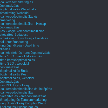
dal keresőmarketing és
őoptimalizálás
őoptimalizálás Weboldal -
őmarketing Weboldal
dal keresőoptimalizálás és
őmarketing
dal keresőoptimalizálás - Honlap
őoptimalizálás
íjas Google keresőoptimalizálás
pkészítés Budapest
őmarketing Ügynökség - Havidíjas
dal keresőmarketing
ting ügynökség - Dwell time
alizálás
dal készítés és keresőoptimalizálás
 time SEO : weboldal készítés
 time keresőoptimalizálás
 time SEO : weboldal
őoptimalizálás
őoptimalizálás Buda -
őoptimalizálás Pest
őoptimalizálás, weboldal
őoptimalizálás
íjas PPC Ügynökség
dal keresőoptimalizálás és linképítés
dal keresőoptimalizálás
pkészítés és keresőoptimalizálás
őmarketing és Tartalommarketing
eting Ügyönökség Komplex Web+
i fejlesztésű webáruház és