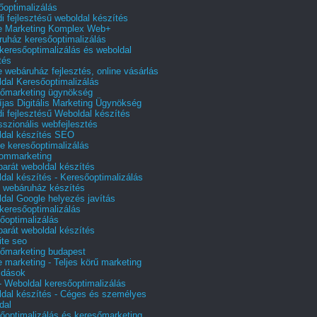
őoptimalizálás
i fejlesztésű weboldal készítés
e Marketing Komplex Web+
uház keresőoptimalizálás
 keresőoptimalizálás és weboldal
tés
e webáruház fejlesztés, online vásárlás
dal Keresőoptimalizálás
őmarketing ügynökség
íjas Digitális Marketing Ügynökség
i fejlesztésű Weboldal készítés
sszionális webfejlesztés
dal készítés SEO
e keresőoptimalizálás
lommarketing
barát weboldal készítés
dal készítés - Keresőoptimalizálás
 webáruház készítés
dal Google helyezés javítás
 keresőoptimalizálás
őoptimalizálás
barát weboldal készítés
te seo
őmarketing budapest
e marketing - Teljes körű marketing
ldások
 Weboldal keresőoptimalizálás
dal készítés - Céges és személyes
dal
őoptimalizálás és keresőmarketing