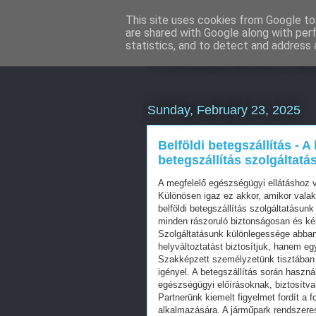
This site uses cookies from Google to 
are shared with Google along with per
Katalizátor fe
statistics, and to detect and address 
Sunday, February 23, 2025
Belföldi betegszállítás - A
betegszállítás szolgáltat
A megfelelő egészségügyi ellátáshoz 
Különösen igaz ez akkor, amikor valak
belföldi betegszállítás szolgáltatásunk 
minden rászoruló biztonságosan és ké
Szolgáltatásunk különlegessége abban 
helyváltoztatást biztosítjuk, hanem e
Szakképzett személyzetünk tisztában 
igényel. A betegszállítás során haszná
egészségügyi előírásoknak, biztosítv
Partnerünk kiemelt figyelmet fordít a
alkalmazására. A járműpark rendszere