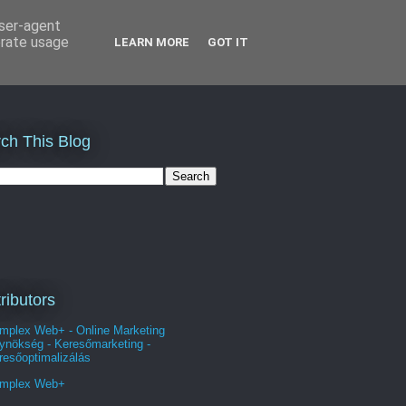
user-agent
erate usage
LEARN MORE
GOT IT
ch This Blog
ributors
mplex Web+ - Online Marketing
ynökség - Keresőmarketing -
resőoptimalizálás
mplex Web+