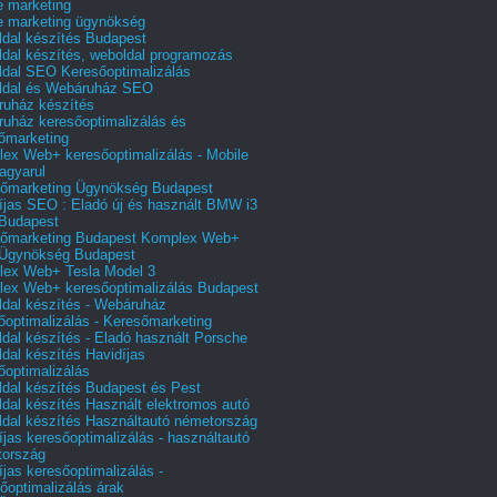
e marketing
e marketing ügynökség
dal készítés Budapest
dal készítés, weboldal programozás
dal SEO Keresőoptimalizálás
ldal és Webáruház SEO
uház készítés
uház keresőoptimalizálás és
őmarketing
ex Web+ keresőoptimalizálás - Mobile
agyarul
őmarketing Ügynökség Budapest
íjas SEO : Eladó új és használt BMW i3
Budapest
őmarketing Budapest Komplex Web+
Ügynökség Budapest
ex Web+ Tesla Model 3
ex Web+ keresőoptimalizálás Budapest
dal készítés - Webáruház
őoptimalizálás - Keresőmarketing
dal készítés - Eladó használt Porsche
dal készítés Havidíjas
őoptimalizálás
dal készítés Budapest és Pest
dal készítés Használt elektromos autó
dal készítés Használtautó németország
íjas keresőoptimalizálás - használtautó
tország
íjas keresőoptimalizálás -
őoptimalizálás árak