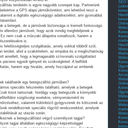
SEO Ü
zállítás területén is egyre nagyobb szerepet kap. Partnerünk
Linkm
, beleértve a GPS alapú járműkövetést, ami lehetővé teszi a
keres
Havid
alamint a digitális egészségügyi adatkezelést, ami gyorsabbá
keres
óáramlást.
Onlin
sak a betegek, de a járművek biztonsága is kiemelt fontosságú.
Webol
és ellenőrzi járműveit, hogy azok mindig megfeleljenek a
Keres
 Ez nem csak a műszaki állapotra vonatkozik, hanem a
Keres
marke
lszerelésekre is.
Havid
s felelősségteljes szolgáltatás, amely sokkal többről szól,
Webol
yan terület, ahol a szakértelem, az empátia és a megbízhatóság
Marke
ett amellett, hogy a legmagasabb színvonalú szolgáltatást
Webol
páciens egyedi igényeit és szükségleteit. A belföldi
Keres
Ügyn
ltatás, hanem egy hivatás, amely hozzájárul az emberek
Keres
Arcul
Webár
sek találhatók egy betegszállító járműben?
Onlin
ámos speciális felszerelés található, amelyek a betegek
Keres
Ügyn
 Ezek közé tartoznak: hordágy vagy betegszék a könnyebb
Webol
efibrillátor sürgősségi esetekre, vérnyomásmérő és
keres
lenőrzéséhez, valamint különböző gyógyszerek és kötszerek az
Webol
űvek rendelkeznek speciális rögzítő rendszerekkel, amelyek
marke
tabilitását az utazás során.
Webol
Keres
lkeznek a betegszállítást végző személyzet tagjai?
Keres
lyzet tagjai általában egészségügyi képzettséggel
keres