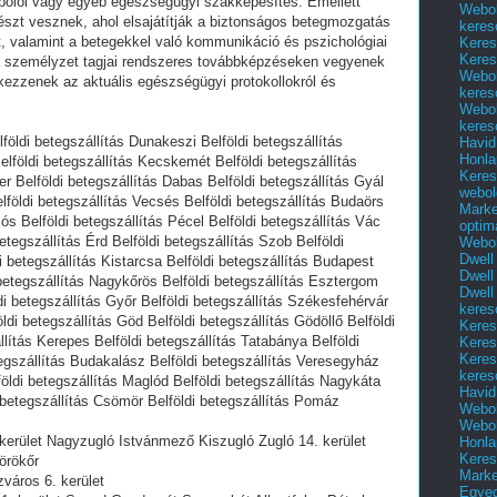
ápolói vagy egyéb egészségügyi szakképesítés. Emellett
Webol
részt vesznek, ahol elsajátítják a biztonságos betegmozgatás
keres
ait, valamint a betegekkel való kommunikáció és pszichológiai
Keres
Keres
a személyzet tagjai rendszeres továbbképzéseken vegyenek
Webol
kezzenek az aktuális egészségügyi protokollokról és
keres
Webol
keres
földi betegszállítás Dunakeszi Belföldi betegszállítás
Havid
Honla
elföldi betegszállítás Kecskemét Belföldi betegszállítás
Keres
er Belföldi betegszállítás Dabas Belföldi betegszállítás Gyál
webol
elföldi betegszállítás Vecsés Belföldi betegszállítás Budaörs
Marke
ós Belföldi betegszállítás Pécel Belföldi betegszállítás Vác
optim
betegszállítás Érd Belföldi betegszállítás Szob Belföldi
Webol
Dwell
 betegszállítás Kistarcsa Belföldi betegszállítás Budapest
Dwell
 betegszállítás Nagykőrös Belföldi betegszállítás Esztergom
Dwell
di betegszállítás Győr Belföldi betegszállítás Székesfehérvár
keres
ldi betegszállítás Göd Belföldi betegszállítás Gödöllő Belföldi
Keres
llítás Kerepes Belföldi betegszállítás Tatabánya Belföldi
Keres
Keres
tegszállítás Budakalász Belföldi betegszállítás Veresegyház
keres
földi betegszállítás Maglód Belföldi betegszállítás Nagykáta
Havid
i betegszállítás Csömör Belföldi betegszállítás Pomáz
Webol
Webol
. kerület Nagyzugló Istvánmező Kiszugló Zugló 14. kerület
Honla
Keres
örökőr
Mark
zváros 6. kerület
Egyed