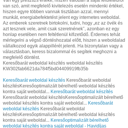
Van egy presztízs értéke, hiszen valóban a saját felületedről
van szó, amit megfelelő kivitelezés esetén mindenki értékel,
hiszen egyre többen vannak tisztában azzal, mennyi
munkát, energiabefektetést jelent egy internetes weboldal.
Az emberek szeretnek birtokolni, tudni, hogy „ez az övék és
azt tesznek vele, amit csak szeretnének", azonban ez egy
honlap esetében nem feltétlenül kifizetődő. Érdemes tehát
mérlegelni a végső döntéshozatal előtt, hiszen a weboldalad
vállalkozod egyik alappillérét jelenti. Ha bizonytalan vagy a
választásban, keress bizalommal és segítek meghozni a
megfelelő döntést.
Keresőbarát weboldal készítés weboldal készítés
KW302fab6621da784f5bd04409919fb35b
Keresőbarát weboldal készítés
Keresőbarát weboldal
készítésKeresőoptimalizált bérelhető weboldal készítés
kontra saját weboldal...
Keresőbarát weboldal készítés
Keresőbarát weboldal készítésKeresőoptimalizált bérelhető
weboldal készítés kontra saját weboldal...
Keresőbarát
weboldal készítés
Keresőbarát weboldal
készítésKeresőoptimalizált bérelhető weboldal készítés
kontra saját weboldal...
Keresőoptimalizált bérelhető
weboldal készítés kontra saját weboldal - Havidíjas