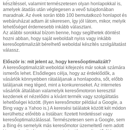
készítéssel, valamint természetesen olyan honlapokkal is,
amelyek átadás után véglegesen a vevő tulajdonában
maradnak. Az évek során több 100 bemutatkozó honlapot és
webáruházat adtam át sikeresen, így jól látom, mikor, melyik
lehetőséget érdemesebb inkább választani.
Az alábbi sorokkal bízom benne, hogy segíthetek döntést
hozni abban, hogy saját weboldalt nyiss vagy inkább
keresőoptimalizált bérelhető weboldal készítés szolgáltatást
válassz.
Először is: mit jelent az, hogy keresőoptimalizált?
A keresőoptimalizált weboldal kifejezés már sokak számára
ismerős lehet. Elsődleges célja, hogy az érdeklődők, a
vásárlók könnyebben rátaláljanak a honlapodra, sőt, előbb
találjanak meg téged, mint a konkurenseket. Az internetes
vásárlók általában valamelyik keresőmotoron keresztül
kezdenek el nézelődni a kívánt termék vagy szolgáltatás
lehetőségei között. (Ilyen keresőmotor például a Google, a
Bing vagy a Yahoo is.) A keresési találatok között két módon
kerülhetsz előrébb a listában: fizetett hirdetéssel vagy
keresőoptimalizálással. Természetesen sem a Google, sem
a Bing és semelyik más keresőmotor üzemeltető nem adott