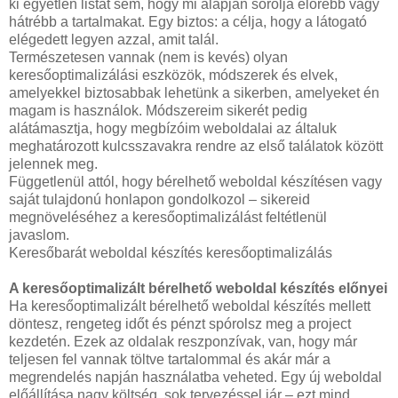
ki egyetlen listát sem, hogy mi alapján sorolja előrébb vagy
hátrébb a tartalmakat. Egy biztos: a célja, hogy a látogató
elégedett legyen azzal, amit talál.
Természetesen vannak (nem is kevés) olyan
keresőoptimalizálási eszközök, módszerek és elvek,
amelyekkel biztosabbak lehetünk a sikerben, amelyeket én
magam is használok. Módszereim sikerét pedig
alátámasztja, hogy megbízóim weboldalai az általuk
meghatározott kulcsszavakra rendre az első találatok között
jelennek meg.
Függetlenül attól, hogy bérelhető weboldal készítésen vagy
saját tulajdonú honlapon gondolkozol – sikereid
megnöveléséhez a keresőoptimalizálást feltétlenül
javaslom.
Keresőbarát weboldal készítés keresőoptimalizálás
A keresőoptimalizált bérelhető weboldal készítés előnyei
Ha keresőoptimalizált bérelhető weboldal készítés mellett
döntesz, rengeteg időt és pénzt spórolsz meg a project
kezdetén. Ezek az oldalak reszponzívak, van, hogy már
teljesen fel vannak töltve tartalommal és akár már a
megrendelés napján használatba veheted. Egy új weboldal
előállítása nagy költség, sok tervezéssel jár – ezt mind