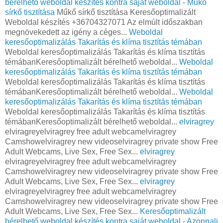
bérelhető weboldal készítés kontra saját weboldal - Műkő
sírkő tisztítása
Műkő sírkő tisztítása Keresőoptimalizált
Weboldal készítés +36704327071 Az elmúlt időszakban
megnövekedett az igény a céges...
Weboldal
keresőoptimalizálás Takarítás és klíma tisztítás témában
Weboldal keresőoptimalizálás Takarítás és klíma tisztítás
témábanKeresőoptimalizált bérelhető weboldal...
Weboldal
keresőoptimalizálás Takarítás és klíma tisztítás témában
Weboldal keresőoptimalizálás Takarítás és klíma tisztítás
témábanKeresőoptimalizált bérelhető weboldal...
Weboldal
keresőoptimalizálás Takarítás és klíma tisztítás témában
Weboldal keresőoptimalizálás Takarítás és klíma tisztítás
témábanKeresőoptimalizált bérelhető weboldal...
elviragrey
elviragreyelviragrey free adult webcamelviragrey
Camshowelviragrey new videoselviragrey private show Free
Adult Webcams, Live Sex, Free Sex...
elviragrey
elviragreyelviragrey free adult webcamelviragrey
Camshowelviragrey new videoselviragrey private show Free
Adult Webcams, Live Sex, Free Sex...
elviragrey
elviragreyelviragrey free adult webcamelviragrey
Camshowelviragrey new videoselviragrey private show Free
Adult Webcams, Live Sex, Free Sex...
Keresőoptimalizált
bérelhető weboldal készítés kontra saját weboldal - Azonnali