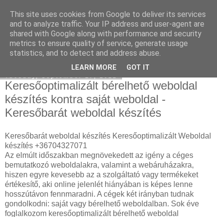
This site uses cookies from Google to deliver its services
Katalizátor felvásárlás
and to analyze traffic. Your IP address and user-agent are
shared with Google along with performance and security
metrics to ensure quality of service, generate usage
statistics, and to detect and address abuse.
▼
LEARN MORE
GOT IT
Tuesday, September 27, 2022
Keresőoptimalizált bérelhető weboldal
készítés kontra saját weboldal -
Keresőbarát weboldal készítés
Keresőbarát weboldal készítés Keresőoptimalizált Weboldal
készítés +36704327071
Az elmúlt időszakban megnövekedett az igény a céges
bemutatkozó weboldalakra, valamint a webáruházakra,
hiszen egyre kevesebb az a szolgáltató vagy termékeket
értékesítő, aki online jelenlét hiányában is képes lenne
hosszútávon fennmaradni. A cégek két irányban tudnak
gondolkodni: saját vagy bérelhető weboldalban. Sok éve
foglalkozom keresőoptimalizált bérelhető weboldal