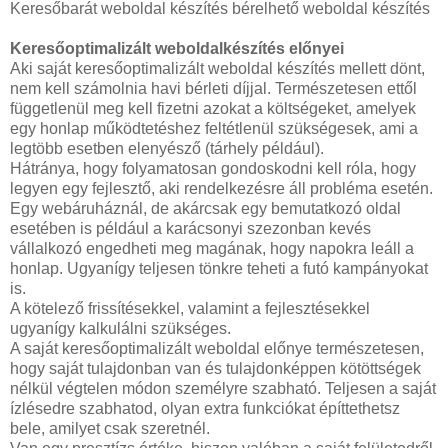
Keresőbarát weboldal készítés bérelhető weboldal készítés
Keresőoptimalizált weboldalkészítés előnyei
Aki saját keresőoptimalizált weboldal készítés mellett dönt,
nem kell számolnia havi bérleti díjjal. Természetesen ettől
függetlenül meg kell fizetni azokat a költségeket, amelyek
egy honlap működtetéshez feltétlenül szükségesek, ami a
legtöbb esetben elenyésző (tárhely például).
Hátránya, hogy folyamatosan gondoskodni kell róla, hogy
legyen egy fejlesztő, aki rendelkezésre áll probléma esetén.
Egy webáruháznál, de akárcsak egy bemutatkozó oldal
esetében is például a karácsonyi szezonban kevés
vállalkozó engedheti meg magának, hogy napokra leáll a
honlap. Ugyanígy teljesen tönkre teheti a futó kampányokat
is.
A kötelező frissítésekkel, valamint a fejlesztésekkel
ugyanígy kalkulálni szükséges.
A saját keresőoptimalizált weboldal előnye természetesen,
hogy saját tulajdonban van és tulajdonképpen kötöttségek
nélkül végtelen módon személyre szabható. Teljesen a saját
ízlésedre szabhatod, olyan extra funkciókat építtethetsz
bele, amilyet csak szeretnél.