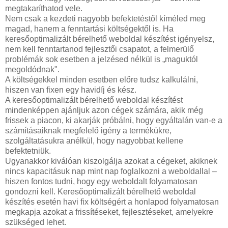
megtakaríthatod vele.
Nem csak a kezdeti nagyobb befektetéstől kíméled meg
magad, hanem a fenntartási költségektől is. Ha
keresőoptimalizált bérelhető weboldal készítést igényelsz,
nem kell fenntartanod fejlesztői csapatot, a felmerülő
problémák sok esetben a jelzésed nélkül is „maguktól
megoldódnak".
A költségekkel minden esetben előre tudsz kalkulálni,
hiszen van fixen egy havidíj és kész.
A keresőoptimalizált bérelhető weboldal készítést
mindenképpen ajánljuk azon cégek számára, akik még
frissek a piacon, ki akarják próbálni, hogy egyáltalán van-e a
számításaiknak megfelelő igény a termékükre,
szolgáltatásukra anélkül, hogy nagyobbat kellene
befektetniük.
Ugyanakkor kiválóan kiszolgálja azokat a cégeket, akiknek
nincs kapacitásuk nap mint nap foglalkozni a weboldallal –
hiszen fontos tudni, hogy egy weboldalt folyamatosan
gondozni kell. Keresőoptimalizált bérelhető weboldal
készítés esetén havi fix költségért a honlapod folyamatosan
megkapja azokat a frissítéseket, fejlesztéseket, amelyekre
szükséged lehet.