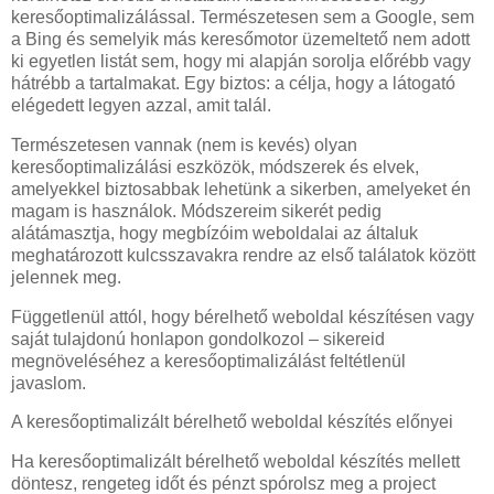
keresőoptimalizálással. Természetesen sem a Google, sem
a Bing és semelyik más keresőmotor üzemeltető nem adott
ki egyetlen listát sem, hogy mi alapján sorolja előrébb vagy
hátrébb a tartalmakat. Egy biztos: a célja, hogy a látogató
elégedett legyen azzal, amit talál.
Természetesen vannak (nem is kevés) olyan
keresőoptimalizálási eszközök, módszerek és elvek,
amelyekkel biztosabbak lehetünk a sikerben, amelyeket én
magam is használok. Módszereim sikerét pedig
alátámasztja, hogy megbízóim weboldalai az általuk
meghatározott kulcsszavakra rendre az első találatok között
jelennek meg.
Függetlenül attól, hogy bérelhető weboldal készítésen vagy
saját tulajdonú honlapon gondolkozol – sikereid
megnöveléséhez a keresőoptimalizálást feltétlenül
javaslom.
A keresőoptimalizált bérelhető weboldal készítés előnyei
Ha keresőoptimalizált bérelhető weboldal készítés mellett
döntesz, rengeteg időt és pénzt spórolsz meg a project