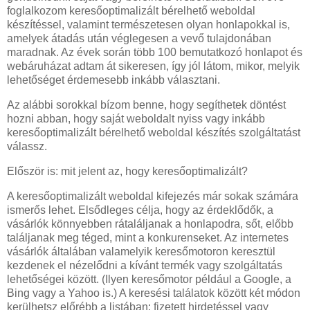
foglalkozom keresőoptimalizált bérelhető weboldal
készítéssel, valamint természetesen olyan honlapokkal is,
amelyek átadás után véglegesen a vevő tulajdonában
maradnak. Az évek során több 100 bemutatkozó honlapot és
webáruházat adtam át sikeresen, így jól látom, mikor, melyik
lehetőséget érdemesebb inkább választani.
Az alábbi sorokkal bízom benne, hogy segíthetek döntést
hozni abban, hogy saját weboldalt nyiss vagy inkább
keresőoptimalizált bérelhető weboldal készítés szolgáltatást
válassz.
Először is: mit jelent az, hogy keresőoptimalizált?
A keresőoptimalizált weboldal kifejezés már sokak számára
ismerős lehet. Elsődleges célja, hogy az érdeklődők, a
vásárlók könnyebben rátaláljanak a honlapodra, sőt, előbb
találjanak meg téged, mint a konkurenseket. Az internetes
vásárlók általában valamelyik keresőmotoron keresztül
kezdenek el nézelődni a kívánt termék vagy szolgáltatás
lehetőségei között. (Ilyen keresőmotor például a Google, a
Bing vagy a Yahoo is.) A keresési találatok között két módon
kerülhetsz előrébb a listában: fizetett hirdetéssel vagy