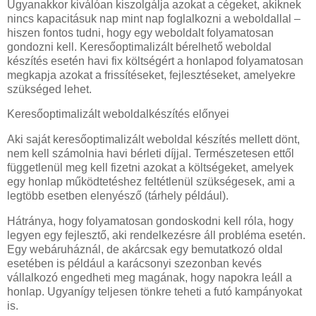
Ugyanakkor kiválóan kiszolgálja azokat a cégeket, akiknek
nincs kapacitásuk nap mint nap foglalkozni a weboldallal –
hiszen fontos tudni, hogy egy weboldalt folyamatosan
gondozni kell. Keresőoptimalizált bérelhető weboldal
készítés esetén havi fix költségért a honlapod folyamatosan
megkapja azokat a frissítéseket, fejlesztéseket, amelyekre
szükséged lehet.
Keresőoptimalizált weboldalkészítés előnyei
Aki saját keresőoptimalizált weboldal készítés mellett dönt,
nem kell számolnia havi bérleti díjjal. Természetesen ettől
függetlenül meg kell fizetni azokat a költségeket, amelyek
egy honlap működtetéshez feltétlenül szükségesek, ami a
legtöbb esetben elenyésző (tárhely például).
Hátránya, hogy folyamatosan gondoskodni kell róla, hogy
legyen egy fejlesztő, aki rendelkezésre áll probléma esetén.
Egy webáruháznál, de akárcsak egy bemutatkozó oldal
esetében is például a karácsonyi szezonban kevés
vállalkozó engedheti meg magának, hogy napokra leáll a
honlap. Ugyanígy teljesen tönkre teheti a futó kampányokat
is.