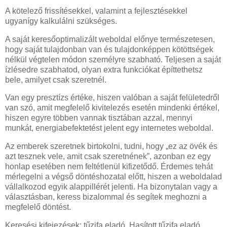
A kötelező frissítésekkel, valamint a fejlesztésekkel
ugyanígy kalkulálni szükséges.
A saját keresőoptimalizált weboldal előnye természetesen,
hogy saját tulajdonban van és tulajdonképpen kötöttségek
nélkül végtelen módon személyre szabható. Teljesen a saját
ízlésedre szabhatod, olyan extra funkciókat építtethetsz
bele, amilyet csak szeretnél.
Van egy presztízs értéke, hiszen valóban a saját felületedről
van szó, amit megfelelő kivitelezés esetén mindenki értékel,
hiszen egyre többen vannak tisztában azzal, mennyi
munkát, energiabefektetést jelent egy internetes weboldal.
Az emberek szeretnek birtokolni, tudni, hogy „ez az övék és
azt tesznek vele, amit csak szeretnének”, azonban ez egy
honlap esetében nem feltétlenül kifizetődő. Érdemes tehát
mérlegelni a végső döntéshozatal előtt, hiszen a weboldalad
vállalkozod egyik alappillérét jelenti. Ha bizonytalan vagy a
választásban, keress bizalommal és segítek meghozni a
megfelelő döntést.
Keresési kifejezések: tűzifa eladó, Hasított tűzifa eladó,