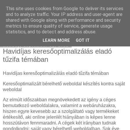
This site uses cookies from Google to deliver its services
Katalizátor felvásárlás
and to analyze traffic. Your IP address and user-agent are
shared with Google along with performance and security
metrics to ensure quality of service, generate usage
statistics, and to detect and address abuse.
▼
LEARN MORE
GOT IT
Monday, September 12, 2022
Havidíjas keresőoptimalizálás eladó
tűzifa témában
Havidíjas keresőoptimalizálás eladó tűzifa témában
Keresőoptimalizált bérelhető weboldal készítés kontra saját
weboldal
Az elmúlt időszakban megnövekedett az igény a céges
bemutatkozó weboldalakra, valamint a webáruházakra,
hiszen egyre kevesebb az a szolgáltató vagy termékeket
értékesítő, aki online jelenlét hiányában is képes lenne
hosszútávon fennmaradni. A cégek két irányban tudnak
gondolkodni: saját vagy bérelhető weboldalban. Sok éve