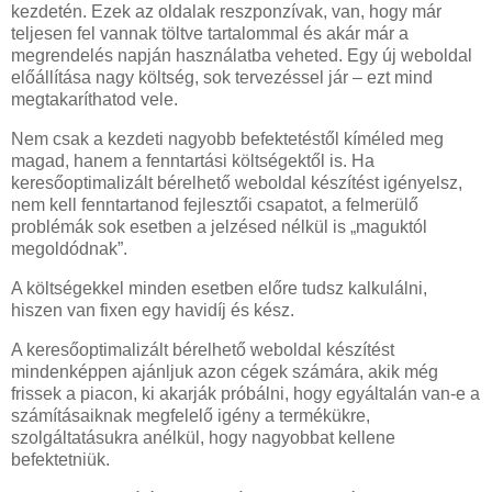
kezdetén. Ezek az oldalak reszponzívak, van, hogy már
teljesen fel vannak töltve tartalommal és akár már a
megrendelés napján használatba veheted. Egy új weboldal
előállítása nagy költség, sok tervezéssel jár – ezt mind
megtakaríthatod vele.
Nem csak a kezdeti nagyobb befektetéstől kíméled meg
magad, hanem a fenntartási költségektől is. Ha
keresőoptimalizált bérelhető weboldal készítést igényelsz,
nem kell fenntartanod fejlesztői csapatot, a felmerülő
problémák sok esetben a jelzésed nélkül is „maguktól
megoldódnak”.
A költségekkel minden esetben előre tudsz kalkulálni,
hiszen van fixen egy havidíj és kész.
A keresőoptimalizált bérelhető weboldal készítést
mindenképpen ajánljuk azon cégek számára, akik még
frissek a piacon, ki akarják próbálni, hogy egyáltalán van-e a
számításaiknak megfelelő igény a termékükre,
szolgáltatásukra anélkül, hogy nagyobbat kellene
befektetniük.