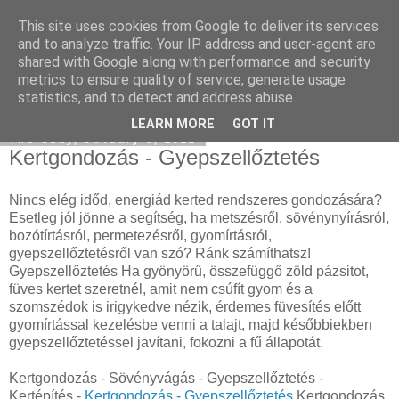
This site uses cookies from Google to deliver its services
Katalizátor felvásárlás
and to analyze traffic. Your IP address and user-agent are
shared with Google along with performance and security
metrics to ensure quality of service, generate usage
statistics, and to detect and address abuse.
▼
LEARN MORE
GOT IT
Thursday, January 6, 2022
Kertgondozás - Gyepszellőztetés
Nincs elég időd, energiád kerted rendszeres gondozására?
Esetleg jól jönne a segítség, ha metszésről, sövénynyírásról,
bozótírtásról, permetezésről, gyomírtásról,
gyepszellőztetésről van szó? Ránk számíthatsz!
Gyepszellőztetés Ha gyönyörű, összefüggő zöld pázsitot,
füves kertet szeretnél, amit nem csúfít gyom és a
szomszédok is irigykedve nézik, érdemes füvesítés előtt
gyomírtással kezelésbe venni a talajt, majd későbbiekben
gyepszellőztetéssel javítani, fokozni a fű állapotát.
Kertgondozás - Sövényvágás - Gyepszellőztetés -
Kertépítés -
Kertgondozás - Gyepszellőztetés
Kertgondozás