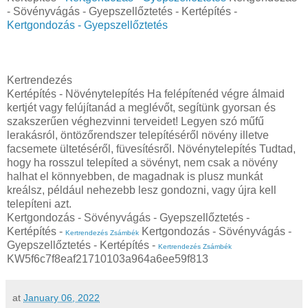
- Sövényvágás - Gyepszellőztetés - Kertépítés -
Kertgondozás - Gyepszellőztetés
Kertrendezés
Kertépítés - Növénytelepítés Ha felépítenéd végre álmaid
kertjét vagy felújítanád a meglévőt, segítünk gyorsan és
szakszerűen véghezvinni terveidet! Legyen szó műfű
lerakásról, öntözőrendszer telepítéséről növény illetve
facsemete ültetéséről, füvesítésről. Növénytelepítés Tudtad,
hogy ha rosszul telepíted a sövényt, nem csak a növény
halhat el könnyebben, de magadnak is plusz munkát
kreálsz, például nehezebb lesz gondozni, vagy újra kell
telepíteni azt.
Kertgondozás - Sövényvágás - Gyepszellőztetés -
Kertépítés -
Kertgondozás - Sövényvágás -
Kertrendezés Zsámbék
Gyepszellőztetés - Kertépítés -
Kertrendezés Zsámbék
KW5f6c7f8eaf21710103a964a6ee59f813
at
January 06, 2022